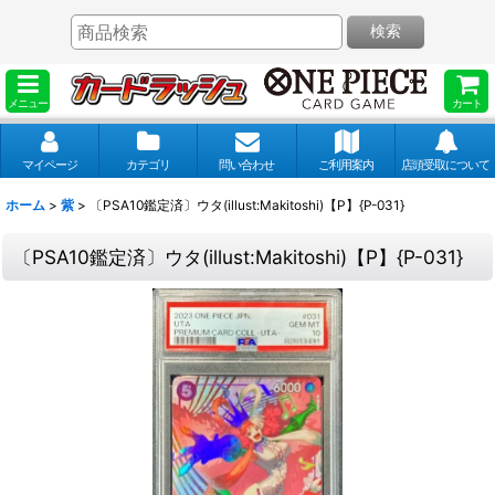
検索
メニュー
カート
マイページ
カテゴリ
問い合わせ
ご利用案内
店頭受取について
ホーム
>
紫
>
〔PSA10鑑定済〕ウタ(illust:Makitoshi)【P】{P-031}
〔PSA10鑑定済〕ウタ(illust:Makitoshi)【P】{P-031}