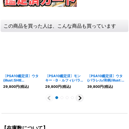
この商品を買った人は、こんな商品も買っています
〔PSA10鑑定済〕ウタ
〔PSA10鑑定済〕モン
〔PSA10鑑定済〕ウタ
(illust:SHIE
キー・D・ルフィ(パラレ
(パラレル/和柄/illust:S-
NANAHARA)【L】{P-
ル/illust:AKIRA
KINOKO)【SP】
29,800
円
(税込)
29,800
円
(税込)
39,800
円
(税込)
011}
EGAWA)【SR/P】
{OP02-120[OP05]}
{OP02-062}
【在庫数について】