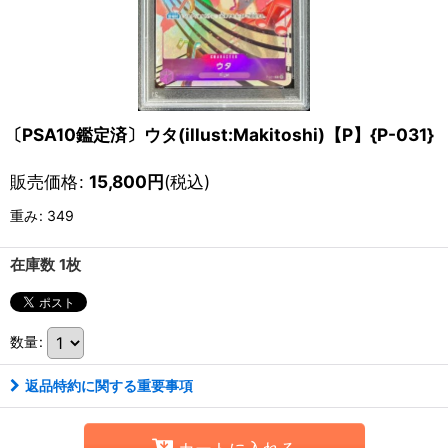
〔PSA10鑑定済〕ウタ(illust:Makitoshi)【P】{P-031}
販売価格
:
15,800
円
(税込)
重み
:
349
在庫数 1枚
数量
:
返品特約に関する重要事項