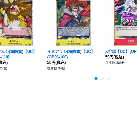
ムシ(海賊旗)【UC】
イヌアラシ(海賊旗)【UC】
X狩場【UC】{OP11
-110}
{OP06-100}
50円
(税込)
税込)
50円
(税込)
在庫数 300枚
27枚
在庫数 94枚