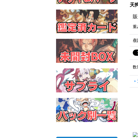
天狗
販
重
在
数