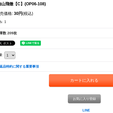
山飛徹【C】{OP06-108}
売価格
:
30円
(税込)
み
:
1
庫数 209枚
量
:
返品特約に関する重要事項
お気に入り登録