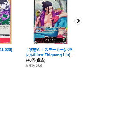
-020}
〔状態A-〕スモーカー(パラ
光月スキヤキ【C】{EB04-01
レル/illust:Zhiguang Liu)
4}
【L/P】{OP10-001}
740円
(税込)
50円
(税込)
在庫数 26枚
在庫数 135枚