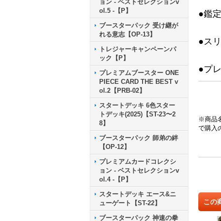
ョン - ベストセレクションv
ol.5 -【P】
●鑑
ブースターパック 受け継が
れる意志【OP-13】
●ス
トレジャーキャンペーンパ
ック【P】
●プ
プレミアムブースター ONE
PIECE CARD THE BEST v
ol.2【PRB-02】
スタートデッキ 6色スター
トデッキ(2025)【ST-23〜2
※商品
8】
で購入
ブースターパック 師弟の絆
【OP-12】
プレミアムカードコレクシ
ョン - ベストセレクションv
ol.4 -【P】
スタートデッキ エース&ニ
この
ューゲート【ST-22】
ブースターパック 神速の拳