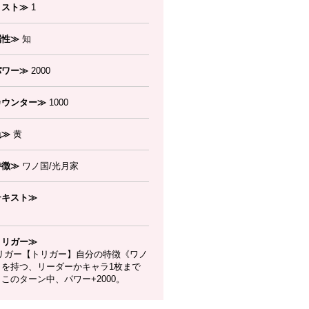
コスト≫
1
属性≫
知
パワー≫
2000
カウンター≫
1000
色≫
黄
特徴≫
ワノ国/光月家
テキスト≫
トリガー≫
リガー【トリガー】自分の特徴《ワノ
》を持つ、リーダーかキャラ1枚まで
このターン中、パワー+2000。