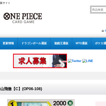
通販サイト
更新情報
ドラゴンボール通販
遊戯王通販
MTG通販
ポケカ
山飛徹【C】{OP06-108}