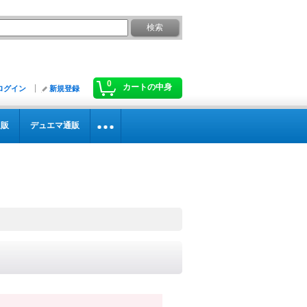
0
カートの中身
ログイン
新規登録
通販
デュエマ通販