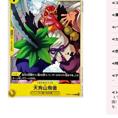
≪
≪
≪
≪
≪
≪
≪
-
≪
ト
国
を、