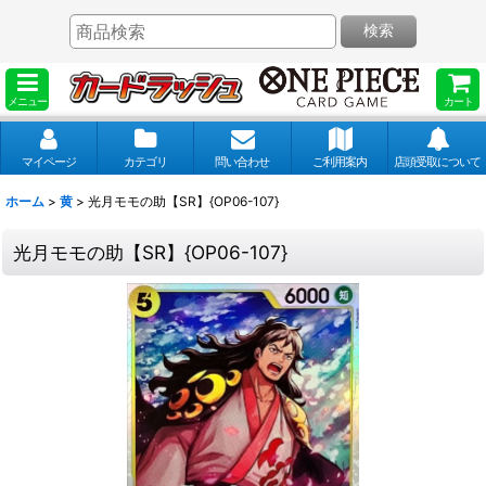
検索
メニュー
カート
マイページ
カテゴリ
問い合わせ
ご利用案内
店頭受取について
ホーム
>
黄
>
光月モモの助【SR】{OP06-107}
光月モモの助【SR】{OP06-107}