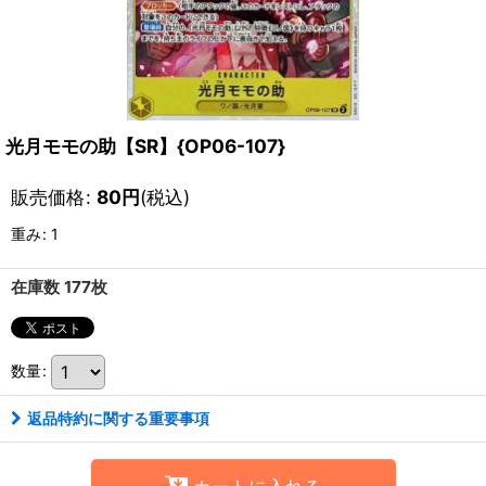
光月モモの助【SR】{OP06-107}
販売価格
:
80
円
(税込)
重み
:
1
在庫数 177枚
数量
:
返品特約に関する重要事項