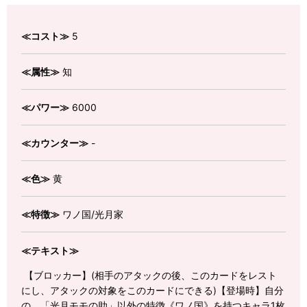
≪コスト≫
5
≪属性≫
知
≪パワー≫
6000
≪カウンター≫
-
≪色≫
黄
≪特徴≫
ワノ国/光月家
≪テキスト≫
【ブロッカー】(相手のアタックの後、このカードをレスト
にし、アタックの対象をこのカードにできる)【登場時】自分
の、「光月モモの助」以外の特徴《ワノ国》を持つキャラ1枚