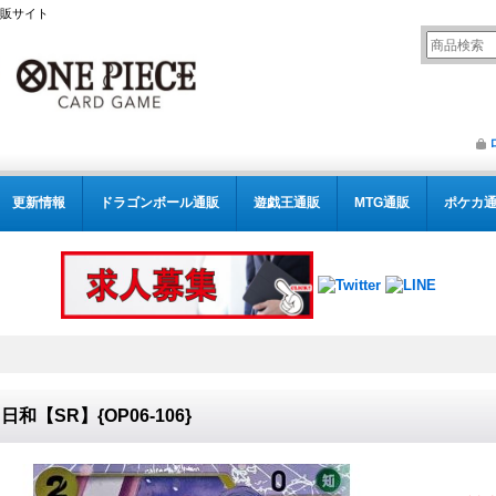
通販サイト
更新情報
ドラゴンボール通販
遊戯王通販
MTG通販
ポケカ
日和【SR】{OP06-106}