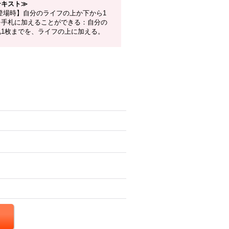
テキスト≫
登場時】自分のライフの上か下から1
を手札に加えることができる：自分の
札1枚までを、ライフの上に加える。