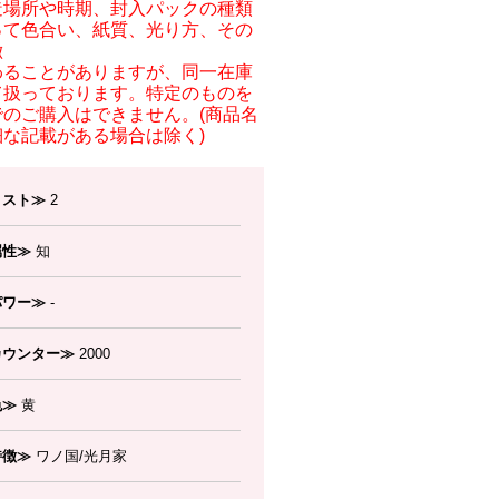
造場所や時期、封入パックの種類
って色合い、紙質、光り方、その
徴
わることがありますが、同一在庫
て扱っております。特定のものを
でのご購入はできません。(商品名
細な記載がある場合は除く)
コスト≫
2
属性≫
知
パワー≫
-
カウンター≫
2000
色≫
黄
特徴≫
ワノ国/光月家