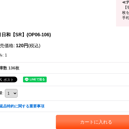
≪
【
枚
手
日和【SR】{OP06-106}
売価格
:
120円
(税込)
み
:
1
庫数 136枚
量
:
返品特約に関する重要事項