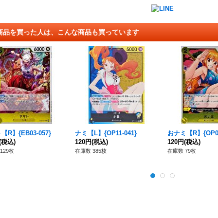
商品を買った人は、こんな商品も買っています
R】{EB03-057}
ナミ【L】{OP11-041}
おナミ【R】{OP06
(税込)
120円
(税込)
120円
(税込)
129枚
在庫数 385枚
在庫数 79枚