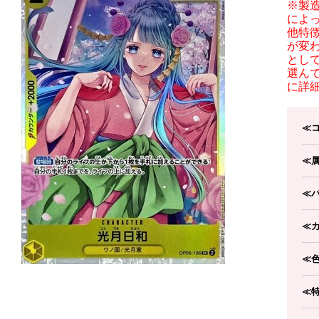
※製
によ
他特
が変
とし
選ん
に詳
≪
≪
≪
≪
≪
≪