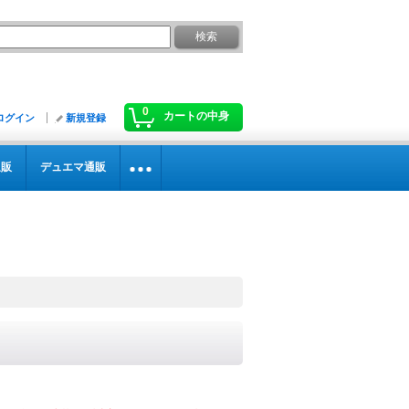
0
カートの中身
ログイン
新規登録
通販
デュエマ通販