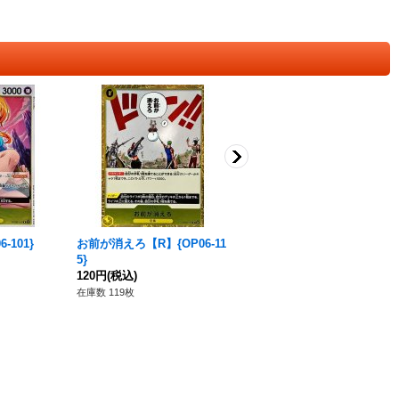
-101}
お前が消えろ【R】{OP06-11
光月日和【R】{OP13-104}
5}
80円
(税込)
120円
(税込)
在庫数 192枚
在庫数 119枚