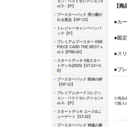
ョン - ベストセレクションv
【商
ol.5 -【P】
ブースターパック 受け継が
れる意志【OP-13】
●カ
トレジャーキャンペーンパ
ック【P】
●鑑
プレミアムブースター ONE
PIECE CARD THE BEST v
ol.2【PRB-02】
●ス
スタートデッキ 6色スター
トデッキ(2025)【ST-23〜2
●プ
8】
ブースターパック 師弟の絆
【OP-12】
プレミアムカードコレクシ
ョン - ベストセレクションv
※商品
ol.4 -【P】
で購入
スタートデッキ エース&ニ
ューゲート【ST-22】
ブースターパック 神速の拳