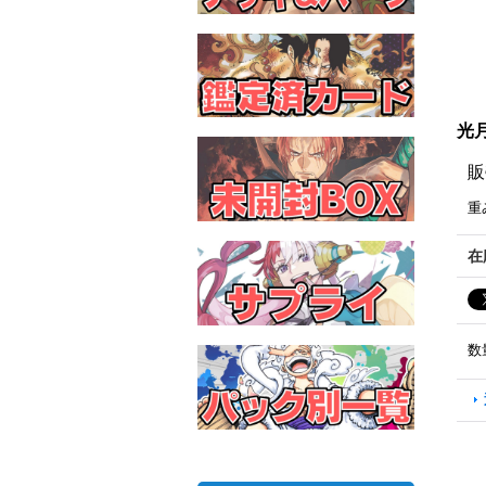
光月
販
重
在
数