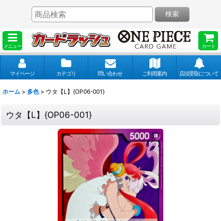
検索
メニュー
カート
マイページ
カテゴリ
問い合わせ
ご利用案内
店頭受取について
ホーム
>
多色
>
ウタ【L】{OP06-001}
ウタ【L】{OP06-001}