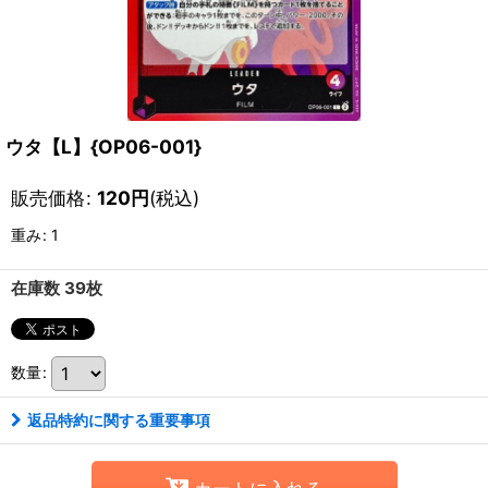
ウタ【L】{OP06-001}
販売価格
:
120
円
(税込)
重み
:
1
在庫数 39枚
数量
:
返品特約に関する重要事項