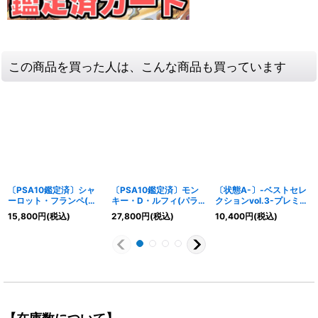
この商品を買った人は、こんな商品も買っています
〔PSA10鑑定済〕シャ
〔PSA10鑑定済〕モン
〔状態A-〕-ベストセレ
ーロット・フランペ(パ
キー・D・ルフィ(パラレ
クションvol.3-プレミア
ラレル/SP/illust:otton)
ル/白黒版)【SR/P】
ムカードコレクション
15,800
円
(税込)
27,800
円
(税込)
10,400
円
(税込)
【SP】{EB01-
{ST13-015}
【未開封BOX】{-}
056[OP10]}