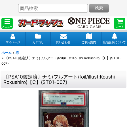
検索
メニュー
カート
マイページ
カテゴリ
問い合わせ
ご利用案内
店頭受取について
ホーム
>
赤
>
〔PSA10鑑定済〕ナミ(フルアート/foil/illust:Koushi Rokushiro)【C】{ST01-
007}
〔PSA10鑑定済〕ナミ(フルアート/foil/illust:Koushi
Rokushiro)【C】{ST01-007}