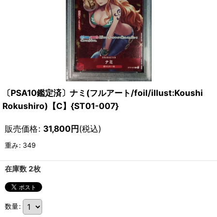
〔PSA10鑑定済〕ナミ(フルアート/foil/illust:Koushi
Rokushiro)【C】{ST01-007}
販売価格
:
31,800
円
(税込)
重み
:
349
在庫数 2枚
数量
: