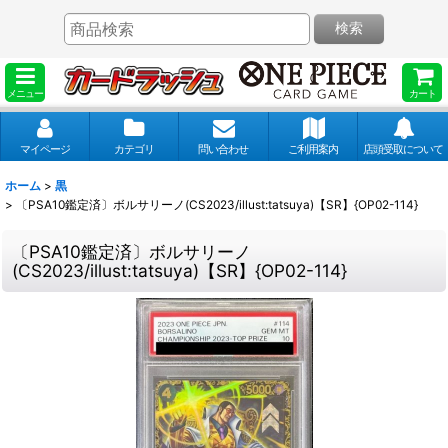
検索
メニュー
カート
マイページ
カテゴリ
問い合わせ
ご利用案内
店頭受取について
ホーム
>
黒
>
〔PSA10鑑定済〕ボルサリーノ(CS2023/illust:tatsuya)【SR】{OP02-114}
〔PSA10鑑定済〕ボルサリーノ
(CS2023/illust:tatsuya)【SR】{OP02-114}