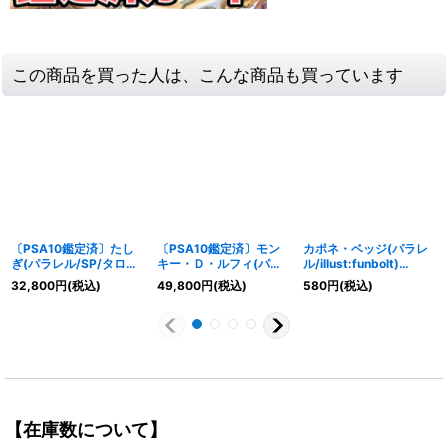
この商品を買った人は、こんな商品も買っています
〔PSA10鑑定済〕たし
〔PSA10鑑定済〕モン
カポネ・ベッジ(パラレ
ぎ(パラレル/SP/タロッ
キー・Ｄ・ルフィ(パラ
ル/illust:funbolt)
ト柄)【SP】{EB03-
レル/白黒版)【L/P】
【C/P】{ST02-004}
32,800
円
(税込)
49,800
円
(税込)
580
円
(税込)
018}
{ST29-001}
【在庫数について】