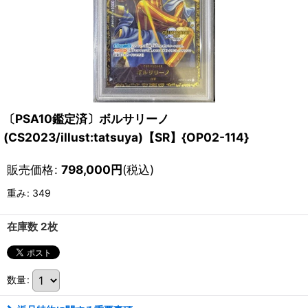
〔PSA10鑑定済〕ボルサリーノ
(CS2023/illust:tatsuya)【SR】{OP02-114}
販売価格
:
798,000
円
(税込)
重み
:
349
在庫数 2枚
数量
: