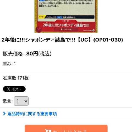
2年後に!!!シャボンディ諸島で!!!【UC】{OP01-030}
販売価格
:
80
円
(税込)
重み
:
1
在庫数 171枚
数量
:
返品特約に関する重要事項