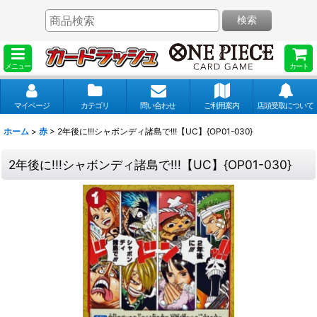
検索
メニュー
カート
マイページ
カテゴリ
問い合わせ
ご利用案内
店頭受取について
ホーム
>
赤
>
2年後に!!!シャボンディ諸島で!!!【UC】{OP01-030}
2年後に!!!シャボンディ諸島で!!!【UC】{OP01-030}