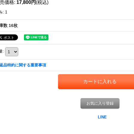
売価格
:
17,800円
(税込)
み
:
1
庫数 16枚
量
:
返品特約に関する重要事項
お気に入り登録