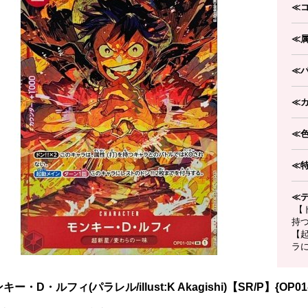
≪
≪
≪
≪
≪
≪
≪
【ド
持
【
ラに
キー・D・ルフィ(パラレル/illust:K Akagishi)【SR/P】{OP01-