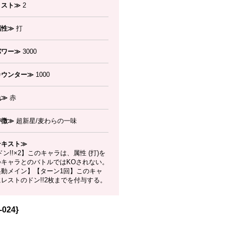
コスト≫
2
属性≫
打
パワー≫
3000
カウンター≫
1000
色≫
赤
特徴≫
超新星/麦わらの一味
テキスト≫
ン!!×2】このキャラは、属性 (打)を
つキャラとのバトルではKOされない。
起動メイン】【ターン1回】このキャ
レストのドン!!2枚までを付与する。
024}