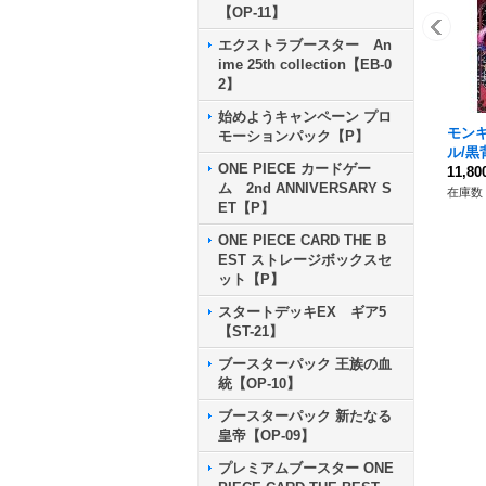
【OP-11】
エクストラブースター An
ime 25th collection【EB-0
2】
始めようキャンペーン プロ
モン
モーションパック【P】
ル/黒背
ONE PIECE カードゲー
12}
11,8
ム 2nd ANNIVERSARY S
在庫数 
ET【P】
ONE PIECE CARD THE B
EST ストレージボックスセ
ット【P】
スタートデッキEX ギア5
【ST-21】
ブースターパック 王族の血
統【OP-10】
ブースターパック 新たなる
皇帝【OP-09】
プレミアムブースター ONE