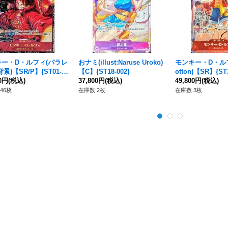
キー・D・ルフィ(パラレ
おナミ(illust:Naruse Uroko)
モンキー・D・ルフィ(
景)【SR/P】{ST01-0
【C】{ST18-002}
otton)【SR】{ST1
00円
(税込)
37,800円
(税込)
49,800円
(税込)
46枚
在庫数 2枚
在庫数 3枚