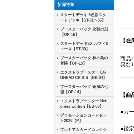
新弾特集
スタートデッキ 6色新スタ
ートデッキ【ST-31〜36】
ブースターパック 決戦の刻
【OP-16】
【在
スタートデッキEX ルフィ&
エース【ST-30】
ブースターパック 神の島の
商品
冒険【OP-15】
異な
エクストラブースター EG
GHEAD CRISIS【EB-04】
ブースターパック 蒼海の七
傑【OP-14】
【商
エクストラブースター Her
oines Edition【EB-03】
●カ
プロモーションカードセッ
ト2025【P】
●鑑
プレミアムカードコレクシ