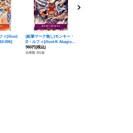
illust:
(鉛筆マーク無し)モンキー・
モンキー・D・ルフィ(漫画背
0-006}
D・ルフィ(illust:K Akagish
景)【P】{P-001}
i)【P】{P-041}
980円
(税込)
6,980円
(税込)
在庫数 301枚
在庫数 68枚