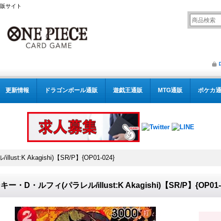
通販サイト
更新情報
ドラゴンボール通販
遊戯王通販
MTG通販
ポケカ
t:K Akagishi)【SR/P】{OP01-024}
ー・D・ルフィ(パラレル/illust:K Akagishi)【SR/P】{OP01-