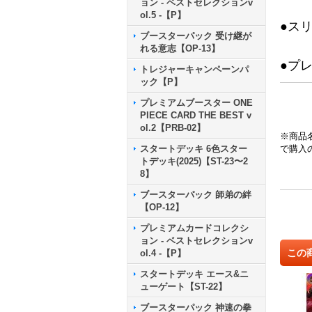
ョン - ベストセレクションv
ol.5 -【P】
●ス
ブースターパック 受け継が
れる意志【OP-13】
●プ
トレジャーキャンペーンパ
ック【P】
プレミアムブースター ONE
PIECE CARD THE BEST v
ol.2【PRB-02】
※商品
スタートデッキ 6色スター
で購入
トデッキ(2025)【ST-23〜2
8】
ブースターパック 師弟の絆
【OP-12】
プレミアムカードコレクシ
ョン - ベストセレクションv
この
ol.4 -【P】
スタートデッキ エース&ニ
ューゲート【ST-22】
ブースターパック 神速の拳