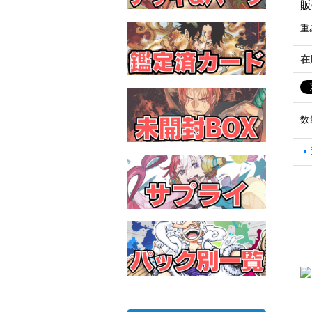
販
重
在
数