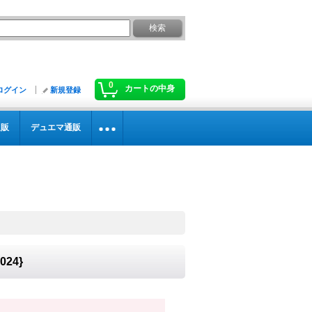
0
カートの中身
ログイン
新規登録
通販
デュエマ通販
024}