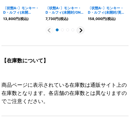
〔状態A-〕モンキー・
〔状態A-〕モンキー・
〔状態A-〕モンキー・
D・ルフィ(未開
D・ルフィ(未開封/ONE
D・ルフィ(未開封/英語
封/CS/illust:Nijihayashi
PIECE EMOTION)【P】
版/ドルトムント)【L】
13,800
円
(税込)
7,730
円
(税込)
158,000
円
(税込)
)【P】{P-001}
{P-041}
{ST13-003}
【在庫数について】
商品ページに表示されている在庫数は通販サイト上の
在庫数となります。各店舗の在庫数とは異なりますの
でご注意ください。