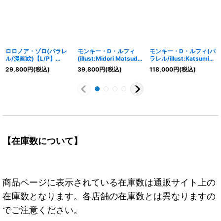
ロロノア・ゾロ(パラレ
モンキー・D・ルフィ
モンキー・D・ルフィ(パ
ル/漫画絵)【L/P】
(illust:Midori Matsuda)
ラレル/illust:Katsumi
{OP01-001}
【P】{P-001}
Ishizuka)【L/P】
29,800
円
(税込)
39,800
円
(税込)
118,000
円
(税込)
{EB02-010}
【在庫数について】
商品ページに表示されている在庫数は通販サイト上の
在庫数となります。各店舗の在庫数とは異なりますの
でご注意ください。