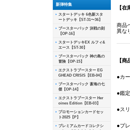
新弾特集
【在
スタートデッキ 6色新スタ
ートデッキ【ST-31〜36】
商品
ブースターパック 決戦の刻
異な
【OP-16】
スタートデッキEX ルフィ&
エース【ST-30】
ブースターパック 神の島の
【商
冒険【OP-15】
エクストラブースター EG
GHEAD CRISIS【EB-04】
●カ
ブースターパック 蒼海の七
傑【OP-14】
●鑑
エクストラブースター Her
oines Edition【EB-03】
●ス
プロモーションカードセッ
ト2025【P】
●プ
プレミアムカードコレクシ