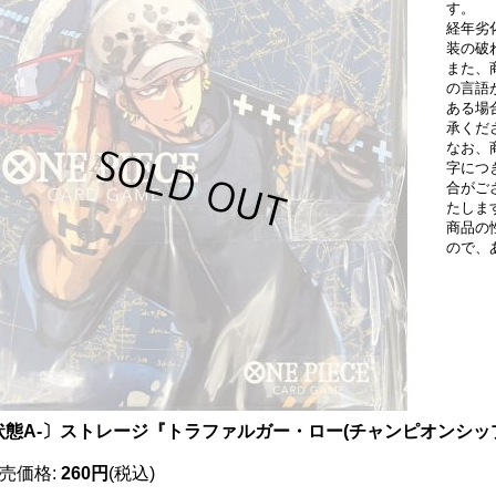
す。
経年劣
装の破
また、
の言語
ある場
承くだ
なお、
字につ
合がご
たしま
商品の
ので、
状態A-〕ストレージ『トラファルガー・ロー(チャンピオンシップセ
売価格
:
260円
(税込)