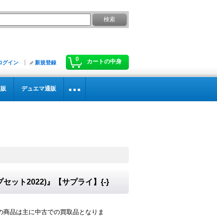
0
カートの中身
ログイン
新規登録
通販
デュエマ通販
ト2022)』【サプライ】{-}
の商品は主に中古での買取品となりま