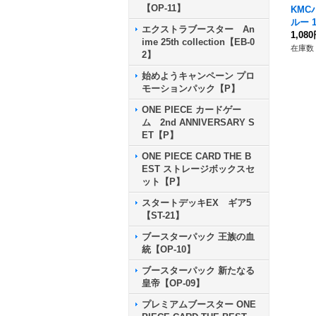
【OP-11】
KMC
ルー 1
エクストラブースター An
イ】{-
1,08
ime 25th collection【EB-0
在庫数 
2】
始めようキャンペーン プロ
モーションパック【P】
ONE PIECE カードゲー
ム 2nd ANNIVERSARY S
ET【P】
ONE PIECE CARD THE B
EST ストレージボックスセ
ット【P】
スタートデッキEX ギア5
【ST-21】
ブースターパック 王族の血
統【OP-10】
ブースターパック 新たなる
皇帝【OP-09】
プレミアムブースター ONE