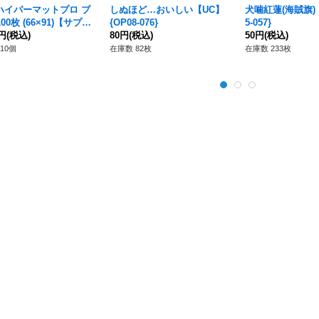
ハイパーマットプロ ブ
しぬほど…おいしい【UC】
犬噛紅蓮(海賊旗)【
00枚 (66×91)【サプラ
{OP08-076}
5-057}
}
0円
(税込)
80円
(税込)
50円
(税込)
10個
在庫数 82枚
在庫数 233枚