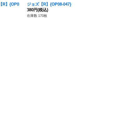
R】{OP0
ジョズ【R】{OP08-047}
カイドウ【R】{EB04-030}
380円
(税込)
180円
(税込)
在庫数 170枚
在庫数 134枚