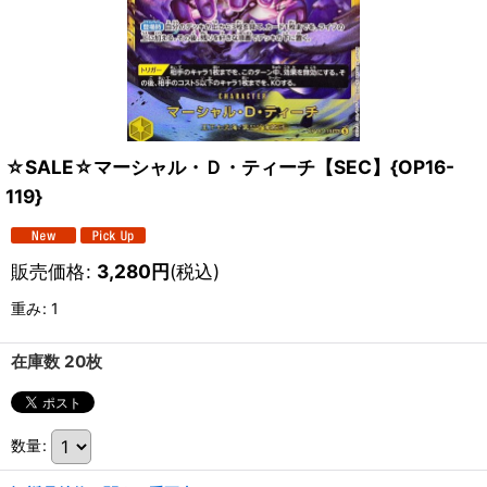
☆SALE☆マーシャル・Ｄ・ティーチ【SEC】{OP16-
119}
販売価格
:
3,280
円
(税込)
重み
:
1
在庫数 20枚
数量
: