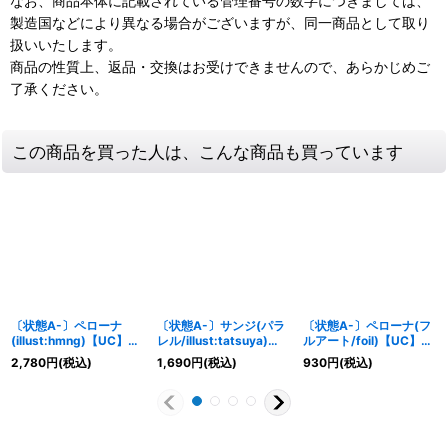
なお、商品本体に記載されている管理番号の数字につきましては、
製造国などにより異なる場合がございますが、同一商品として取り
扱いいたします。
商品の性質上、返品・交換はお受けできませんので、あらかじめご
了承ください。
この商品を買った人は、こんな商品も買っています
〔状態A-〕ペローナ
〔状態A-〕サンジ(パラ
〔状態A-〕ペローナ(フ
(illust:hmng)【UC】
レル/illust:tatsuya)
ルアート/foil)【UC】
{OP01-077}
【L/P】{OP12-041}
{OP01-077}
2,780
円
(税込)
1,690
円
(税込)
930
円
(税込)