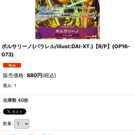
ボルサリーノ(パラレル/illust:DAI-XT.)【R/P】{OP16-
073}
販売価格
:
880
円
(税込)
重み
:
1
在庫数 40枚
数量
: