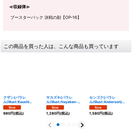
≪収録弾≫
ブースターパック 決戦の刻【OP-16】
この商品を買った人は、こんな商品も買っています
クザン(パラレ
サカズキ(パラレ
センゴク(パラレ
ル/illust:Koushi
ル/illust:Hayaken-
ル/illust:Anderson)
Rokushiro)【R/P】
sarena)【SR/P】
【L/P】{OP16-060}
{OP16-063}
{OP16-065}
980
円
(税込)
1,280
円
(税込)
1,580
円
(税込)