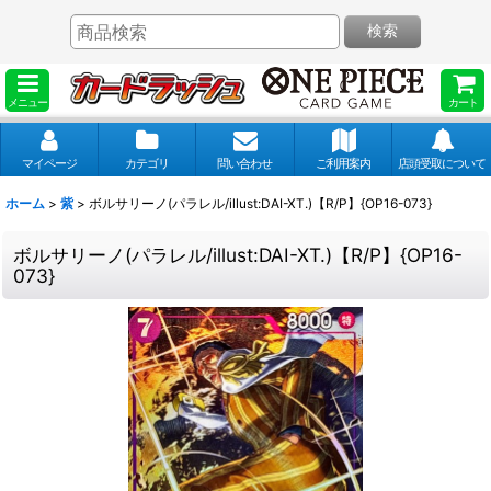
検索
メニュー
カート
マイページ
カテゴリ
問い合わせ
ご利用案内
店頭受取について
ホーム
>
紫
>
ボルサリーノ(パラレル/illust:DAI-XT.)【R/P】{OP16-073}
ボルサリーノ(パラレル/illust:DAI-XT.)【R/P】{OP16-
073}