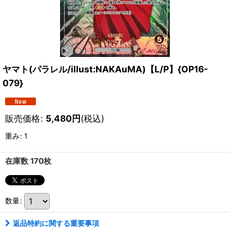
ヤマト(パラレル/illust:NAKAuMA)【L/P】{OP16-
079}
販売価格
:
5,480
円
(税込)
重み
:
1
在庫数 170枚
数量
:
返品特約に関する重要事項