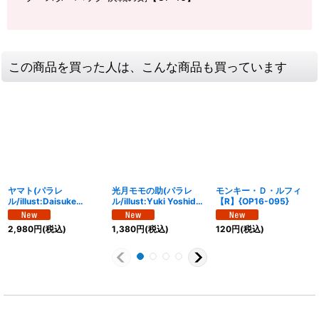
この商品を買った人は、こんな商品も買っています
ヤマト(パラレ
光月モモの助(パラレ
モンキー・Ｄ・ルフィ
ル/illust:Daisuke
ル/illust:Yuki Yoshida)
【R】{OP16-095}
izuka)【SR/P】{OP16-
【R/P】{OP16-085}
098}
2,980
円
(税込)
1,380
円
(税込)
120
円
(税込)