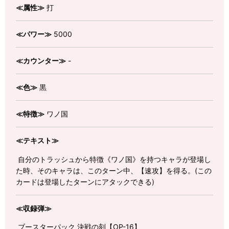
≪属性≫
打
≪パワー≫
5000
≪カウンター≫
-
≪色≫
黒
≪特徴≫
ワノ国
≪テキスト≫
自分のトラッシュから特徴《ワノ国》を持つキャラが登場し
た時、そのキャラは、このターン中、【速攻】を得る。(この
カードは登場したターンにアタックできる)
≪収録弾≫
ブースターパック 決戦の刻【OP-16】