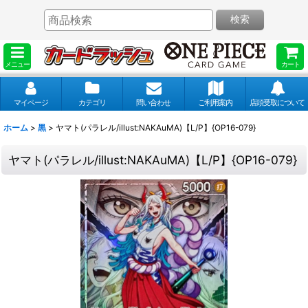
検索
メニュー
カート
マイページ
カテゴリ
問い合わせ
ご利用案内
店頭受取について
ホーム
>
黒
>
ヤマト(パラレル/illust:NAKAuMA)【L/P】{OP16-079}
ヤマト(パラレル/illust:NAKAuMA)【L/P】{OP16-079}