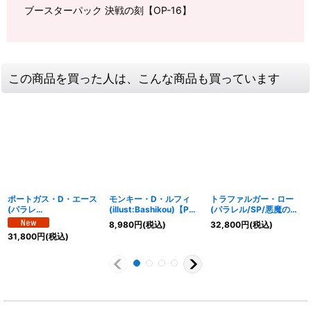
ブースターパック 決戦の刻【OP-16】
この商品を買った人は、こんな商品も買っています
ポートガス・D・エース
モンキー・D・ルフィ
トラファルガー・ロー
(パラレ
(illust:Bashikou)【P】
(パラレル/SP/悪魔の実
ル/SP/illust:Hashimoto
{P-099}
模様)【SP】{OP13-
8,980
円
(税込)
32,800
円
(税込)
Q)【SP】{ST15-
031[OP15]}
31,800
円
(税込)
005[OP16]}