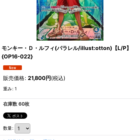
モンキー・Ｄ・ルフィ(パラレル/illust:otton)【L/P】
{OP16-022}
販売価格
:
21,800
円
(税込)
重み
:
1
在庫数 60枚
数量
: