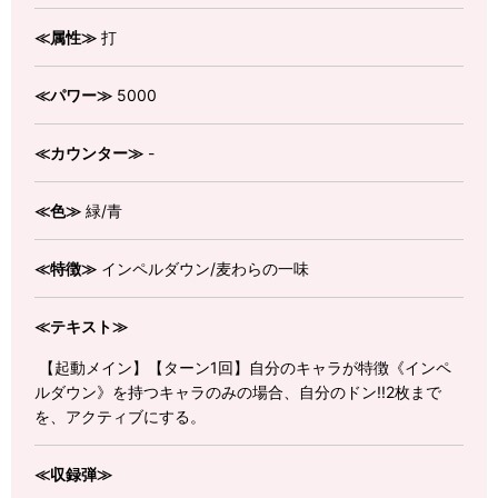
≪属性≫
打
≪パワー≫
5000
≪カウンター≫
-
≪色≫
緑/青
≪特徴≫
インペルダウン/麦わらの一味
≪テキスト≫
【起動メイン】【ターン1回】自分のキャラが特徴《インペ
ルダウン》を持つキャラのみの場合、自分のドン!!2枚まで
を、アクティブにする。
≪収録弾≫