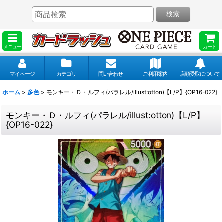
検索
メニュー
カート
マイページ
カテゴリ
問い合わせ
ご利用案内
店頭受取について
ホーム
>
多色
>
モンキー・Ｄ・ルフィ(パラレル/illust:otton)【L/P】{OP16-022}
モンキー・Ｄ・ルフィ(パラレル/illust:otton)【L/P】
{OP16-022}