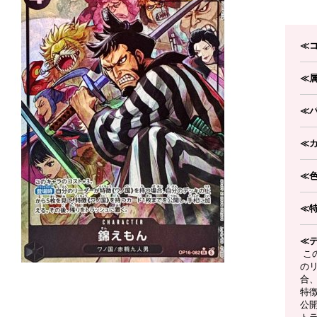
≪
≪
≪
≪
≪
≪
≪
こ
の
合
特
公