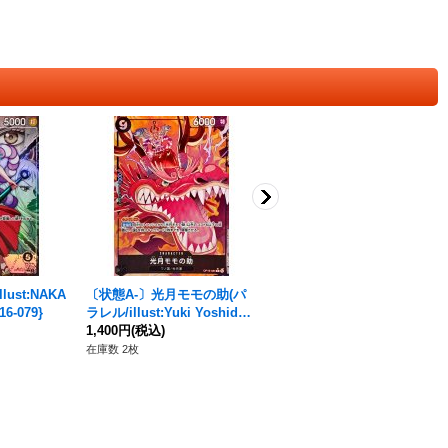
ust:NAKA
〔状態A-〕光月モモの助(パ
バギー(パラレル/illust:DAI-X
6-079}
ラレル/illust:Yuki Yoshida)
T.)【SR/P】{OP16-048}
【R/P】{OP16-085}
1,400円
(税込)
1,080円
(税込)
在庫数 2枚
在庫数 70枚