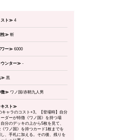
コスト≫
4
属性≫
斬
パワー≫
6000
カウンター≫
-
色≫
黒
特徴≫
ワノ国/赤鞘九人男
テキスト≫
のキャラのコスト+3。【登場時】自分
リーダーが特徴《ワノ国》を持つ場
、自分のデッキの上から5枚を見て、
徴《ワノ国》を持つカード1枚までを
開し、手札に加える。その後、残りを