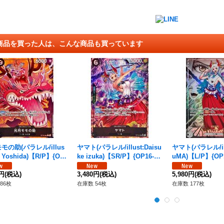
商品を買った人は、こんな商品も買っています
モの助(パラレル/illus
ヤマト(パラレル/illust:Daisu
ヤマト(パラレル/ill
i Yoshida)【R/P】{OP
ke izuka)【SR/P】{OP16-09
uMA)【L/P】{OP1
5}
8}
0円
(税込)
3,480円
(税込)
5,980円
(税込)
86枚
在庫数 54枚
在庫数 177枚