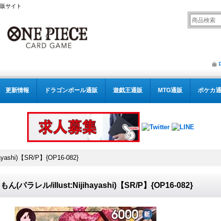
通販サイト
更新情報
ドラゴンボール通販
遊戯王通販
MTG通販
ポケカ
yashi)【SR/P】{OP16-082}
ん(パラレル/illust:Nijihayashi)【SR/P】{OP16-082}