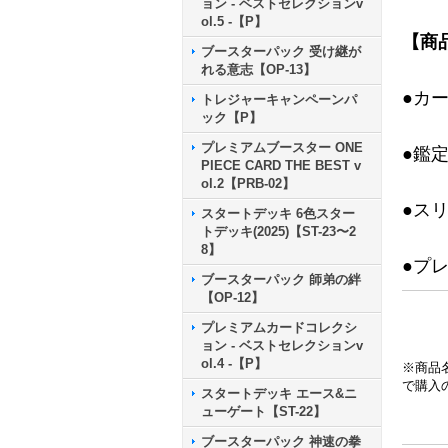
ョン - ベストセレクションv
ol.5 -【P】
【商
ブースターパック 受け継が
れる意志【OP-13】
●カ
トレジャーキャンペーンパ
ック【P】
プレミアムブースター ONE
●鑑
PIECE CARD THE BEST v
ol.2【PRB-02】
●ス
スタートデッキ 6色スター
トデッキ(2025)【ST-23〜2
8】
●プ
ブースターパック 師弟の絆
【OP-12】
プレミアムカードコレクシ
ョン - ベストセレクションv
ol.4 -【P】
※商品
で購入
スタートデッキ エース&ニ
ューゲート【ST-22】
ブースターパック 神速の拳