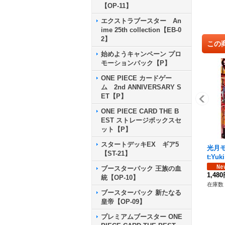
【OP-11】
エクストラブースター An
ime 25th collection【EB-0
2】
この
始めようキャンペーン プロ
モーションパック【P】
ONE PIECE カードゲー
ム 2nd ANNIVERSARY S
ET【P】
ONE PIECE CARD THE B
EST ストレージボックスセ
ット【P】
スタートデッキEX ギア5
光月モ
【ST-21】
t:Yuk
16-08
ブースターパック 王族の血
1,48
統【OP-10】
在庫数 
ブースターパック 新たなる
皇帝【OP-09】
プレミアムブースター ONE