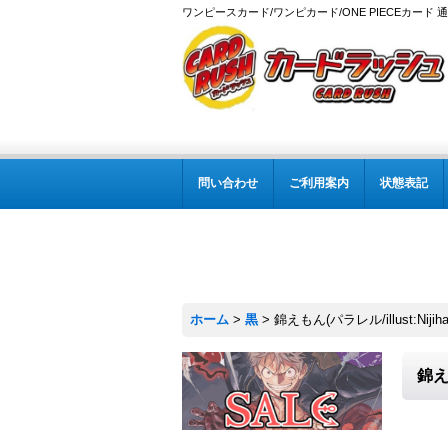
ワンピースカード/ワンピカード/ONE PIECEカード 
問い合わせ
ご利用案内
状態表記
ホーム
>
黒
>
錦えもん(パラレル/illust:Nijiha
錦えも