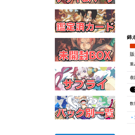
錦え
販
重
在
数