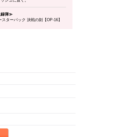
ラッシュに置く。
収録弾≫
スターパック 決戦の刻【OP-16】