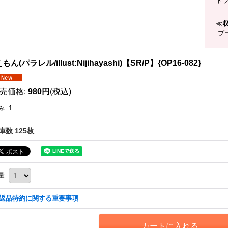
ト
≪
ブー
もん(パラレル/illust:Nijihayashi)【SR/P】{OP16-082}
売価格
:
980円
(税込)
み
:
1
庫数 125枚
量
:
返品特約に関する重要事項