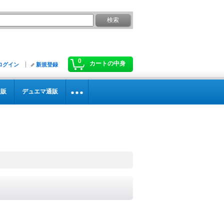
0
カートの中身
ログイン
新規登録
通販
デュエマ通販