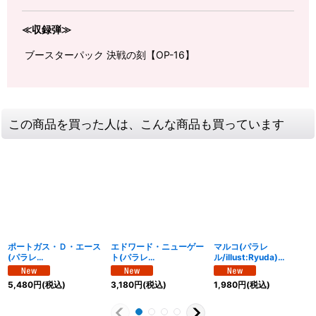
≪収録弾≫
ブースターパック 決戦の刻【OP-16】
この商品を買った人は、こんな商品も買っています
ポートガス・Ｄ・エース
エドワード・ニューゲー
マルコ(パラレ
(パラレ
ト(パラレ
ル/illust:Ryuda)
ル/illust:Makitoshi)
ル/illust:Bashikou)
【R/P】{OP16-014}
【SEC/P】{OP16-118}
【SR/P】{OP16-003}
5,480
円
(税込)
3,180
円
(税込)
1,980
円
(税込)