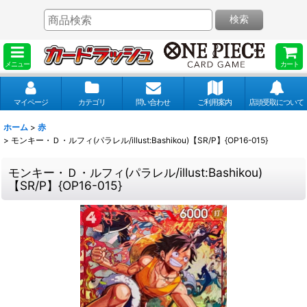
検索
メニュー
カート
マイページ
カテゴリ
問い合わせ
ご利用案内
店頭受取について
ホーム
>
赤
>
モンキー・Ｄ・ルフィ(パラレル/illust:Bashikou)【SR/P】{OP16-015}
モンキー・Ｄ・ルフィ(パラレル/illust:Bashikou)
【SR/P】{OP16-015}