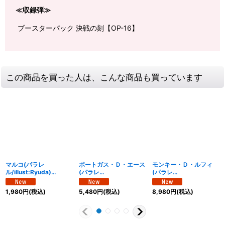
≪収録弾≫
ブースターパック 決戦の刻【OP-16】
この商品を買った人は、こんな商品も買っています
マルコ(パラレ
ポートガス・Ｄ・エース
モンキー・Ｄ・ルフィ
ル/illust:Ryuda)
(パラレ
(パラレ
【R/P】{OP16-014}
ル/illust:Makitoshi)
ル/illust:Bashikou)
【SEC/P】{OP16-118}
【SR/P】{OP16-015}
1,980
円
(税込)
5,480
円
(税込)
8,980
円
(税込)