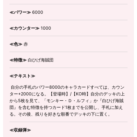
≪パワー≫
6000
≪カウンター≫
1000
≪色≫
赤
≪特徴≫
白ひげ海賊団
≪テキスト≫
自分の手札のパワー8000のキャラカードすべては、カウン
ター+2000になる。【登場時】/【KO時】自分のデッキの上
から5枚を見て、「モンキー・Ｄ・ルフィ」か『白ひげ海賊
団』を含む特徴を持つカード1枚までを公開し、手札に加え
る。その後、残りを好きな順番でデッキの下に置く。
≪収録弾≫