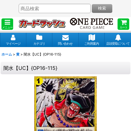
検索
メニュー
カート
マイページ
カテゴリ
問い合わせ
ご利用案内
店頭受取について
ホーム
>
黄
>
闇水【UC】{OP16-115}
闇水【UC】{OP16-115}