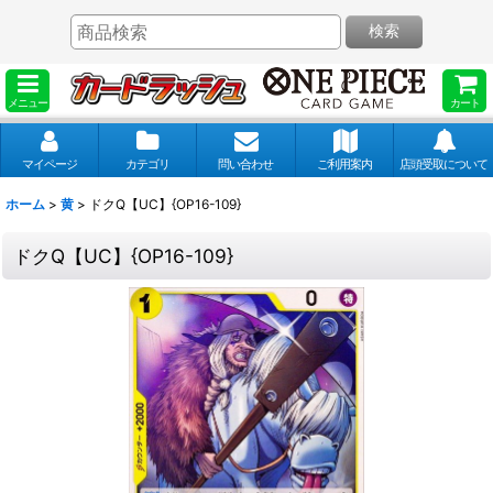
検索
メニュー
カート
マイページ
カテゴリ
問い合わせ
ご利用案内
店頭受取について
ホーム
>
黄
>
ドクQ【UC】{OP16-109}
ドクQ【UC】{OP16-109}