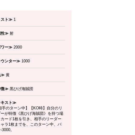
コスト≫
1
属性≫
射
パワー≫
2000
カウンター≫
1000
色≫
黄
特徴≫
黒ひげ海賊団
テキスト≫
相手のターン中】【KO時】自分のリ
ダーが特徴《黒ひげ海賊団》を持つ場
、カード1枚を引き、相手のリーダー
キャラ1枚までを、このターン中、パ
-3000。