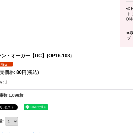
≪
ト
O
≪
ブー
ン・オーガー【UC】{OP16-103}
売価格
:
80円
(税込)
み
:
1
庫数 1,096枚
量
: