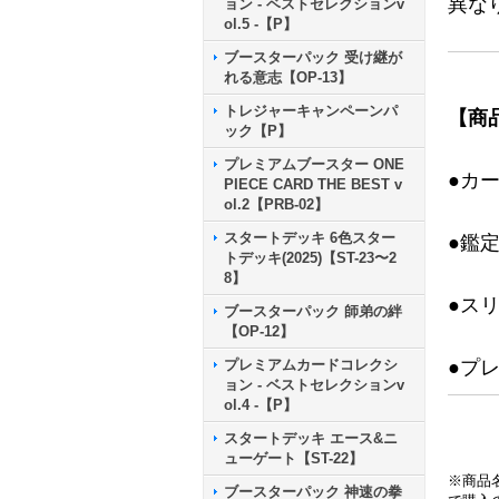
異な
ョン - ベストセレクションv
ol.5 -【P】
ブースターパック 受け継が
れる意志【OP-13】
トレジャーキャンペーンパ
【商
ック【P】
プレミアムブースター ONE
●カ
PIECE CARD THE BEST v
ol.2【PRB-02】
スタートデッキ 6色スター
●鑑
トデッキ(2025)【ST-23〜2
8】
●ス
ブースターパック 師弟の絆
【OP-12】
プレミアムカードコレクシ
●プ
ョン - ベストセレクションv
ol.4 -【P】
スタートデッキ エース&ニ
ューゲート【ST-22】
※商品
ブースターパック 神速の拳