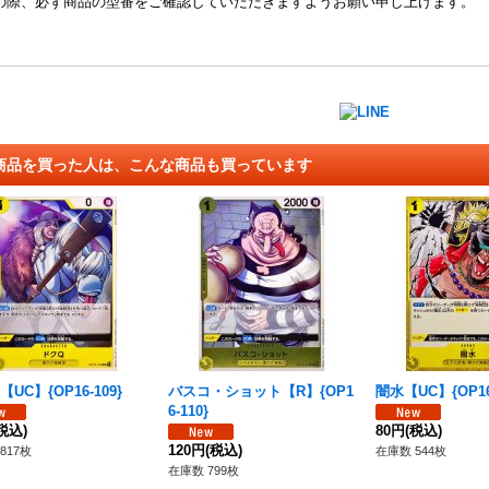
の際、必ず商品の型番をご確認していただきますようお願い申し上げます。
商品を買った人は、こんな商品も買っています
UC】{OP16-109}
バスコ・ショット【R】{OP1
闇水【UC】{OP16-
6-110}
税込)
80円
(税込)
120円
(税込)
817枚
在庫数 544枚
在庫数 799枚