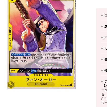
≪
≪
≪
≪
≪
≪
≪
【
ー
合
か
ワー