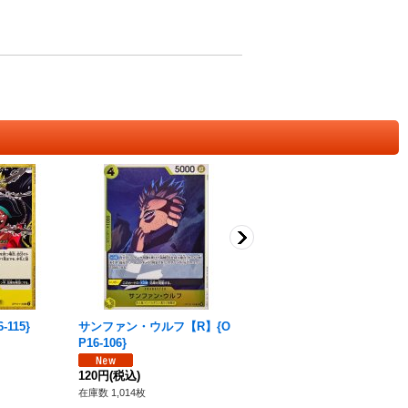
115}
サンファン・ウルフ【R】{O
カタリーナ・デボン【R】{O
P16-106}
P16-104}
120円
(税込)
120円
(税込)
在庫数 1,014枚
在庫数 776枚