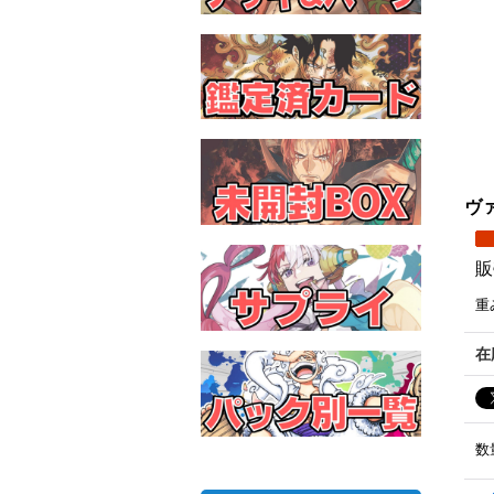
ヴァ
販
重
在
数