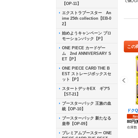
で購入
【OP-11】
エクストラブースター An
ime 25th collection【EB-0
2】
始めようキャンペーン プロ
モーションパック【P】
この
ONE PIECE カードゲー
ム 2nd ANNIVERSARY S
ET【P】
ONE PIECE CARD THE B
EST ストレージボックスセ
ット【P】
スタートデッキEX ギア5
【ST-21】
ブースターパック 王族の血
統【OP-10】
ドクQ【
ブースターパック 新たなる
80円
(
皇帝【OP-09】
在庫数 
プレミアムブースター ONE