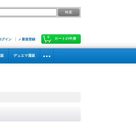
0
カートの中身
ログイン
新規登録
通販
デュエマ通販