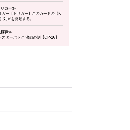
トリガー≫
リガー【トリガー】このカードの【K
時】効果を発動する。
収録弾≫
スターパック 決戦の刻【OP-16】