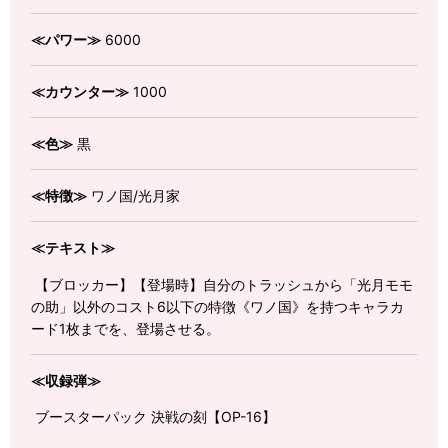
≪パワー≫
6000
≪カウンター≫
1000
≪色≫
黒
≪特徴≫
ワノ国/光月家
≪テキスト≫
【ブロッカー】【登場時】自分のトラッシュから「光月モモ
の助」以外のコスト6以下の特徴《ワノ国》を持つキャラカ
ード1枚までを、登場させる。
≪収録弾≫
ブースターパック 決戦の刻【OP-16】