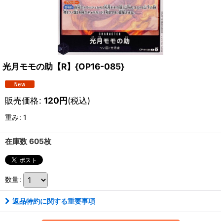
光月モモの助【R】{OP16-085}
販売価格
:
120
円
(税込)
重み
:
1
在庫数 605枚
数量
:
返品特約に関する重要事項