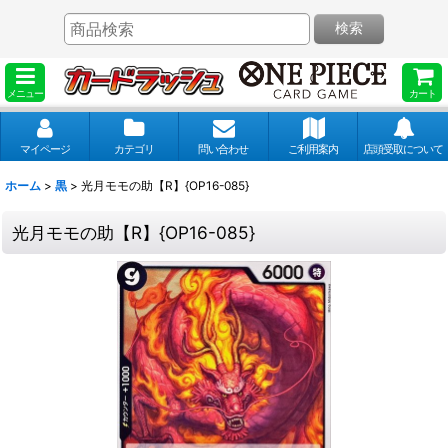
検索
メニュー
カート
マイページ
カテゴリ
問い合わせ
ご利用案内
店頭受取について
ホーム
>
黒
>
光月モモの助【R】{OP16-085}
光月モモの助【R】{OP16-085}