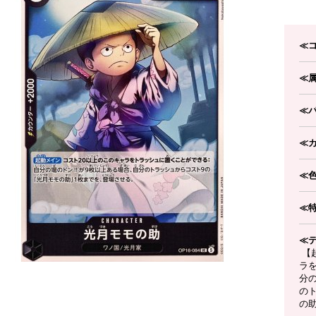
≪
≪
≪
≪
≪
≪
≪
【
ラ
分の
の
の