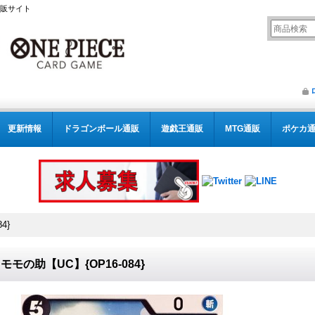
通販サイト
更新情報
ドラゴンボール通販
遊戯王通販
MTG通販
ポケカ
4}
モモの助【UC】{OP16-084}