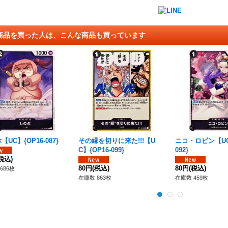
商品を買った人は、こんな商品も買っています
UC】{OP16-087}
その縁を切りに来た!!!【U
ニコ・ロビン【UC】
C】{OP16-099}
092}
税込)
80円
(税込)
80円
(税込)
686枚
在庫数 863枚
在庫数 459枚