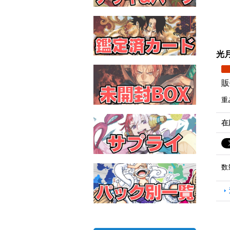
光月
販
重
在
数