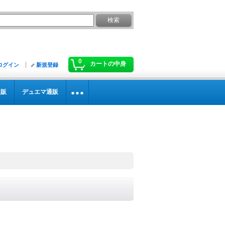
0
カートの中身
ログイン
新規登録
通販
デュエマ通販