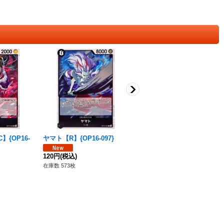
{OP16-
ヤマト【R】{OP16-097}
光月モモの助【R】{OP16-08
5}
120円
(税込)
120円
(税込)
在庫数 573枚
在庫数 605枚