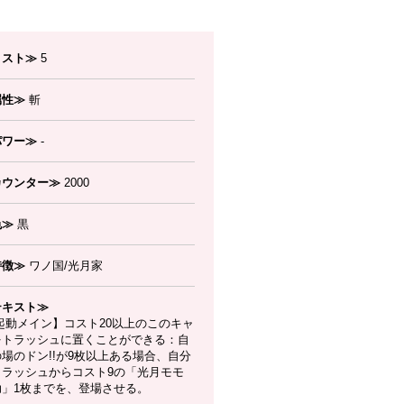
コスト≫
5
属性≫
斬
パワー≫
-
カウンター≫
2000
色≫
黒
特徴≫
ワノ国/光月家
テキスト≫
起動メイン】コスト20以上のこのキャ
をトラッシュに置くことができる：自
場のドン!!が9枚以上ある場合、自分
トラッシュからコスト9の「光月モモ
助」1枚までを、登場させる。