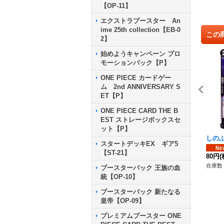
【OP-11】
エクストラブースター An
ime 25th collection【EB-0
この
2】
始めようキャンペーン プロ
モーションパック【P】
ONE PIECE カードゲー
ム 2nd ANNIVERSARY S
ET【P】
ONE PIECE CARD THE B
EST ストレージボックスセ
ット【P】
しのぶ【
スタートデッキEX ギア5
【ST-21】
80円
(
在庫数 
ブースターパック 王族の血
統【OP-10】
ブースターパック 新たなる
皇帝【OP-09】
プレミアムブースター ONE