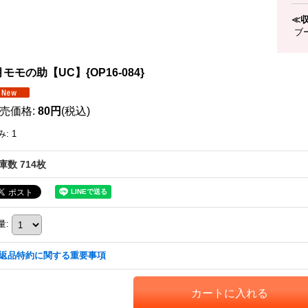
≪
ブー
モモの助【UC】{OP16-084}
売価格
:
80円
(税込)
み
:
1
庫数 714枚
量
:
返品特約に関する重要事項