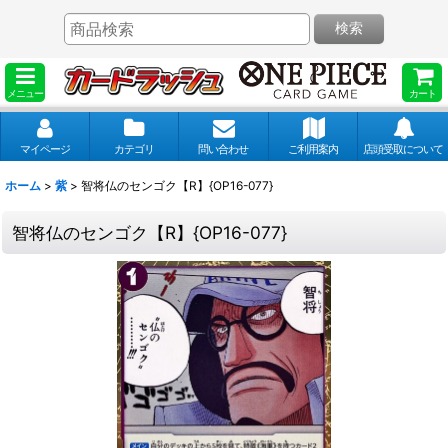
検索
メニュー
カート
マイページ
カテゴリ
問い合わせ
ご利用案内
店頭受取について
ホーム
>
紫
>
智将仏のセンゴク【R】{OP16-077}
智将仏のセンゴク【R】{OP16-077}