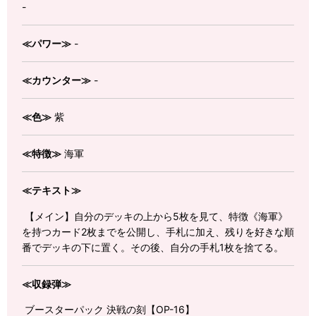
-
≪パワー≫
-
≪カウンター≫
-
≪色≫
紫
≪特徴≫
海軍
≪テキスト≫
【メイン】自分のデッキの上から5枚を見て、特徴《海軍》
を持つカード2枚までを公開し、手札に加え、残りを好きな順
番でデッキの下に置く。その後、自分の手札1枚を捨てる。
≪収録弾≫
ブースターパック 決戦の刻【OP-16】