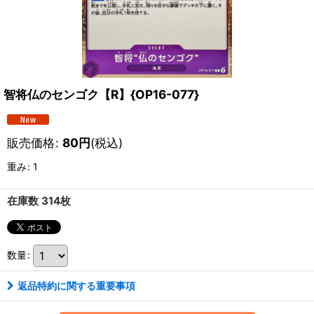
智将仏のセンゴク【R】{OP16-077}
販売価格
:
80
円
(税込)
重み
:
1
在庫数 314枚
数量
:
返品特約に関する重要事項