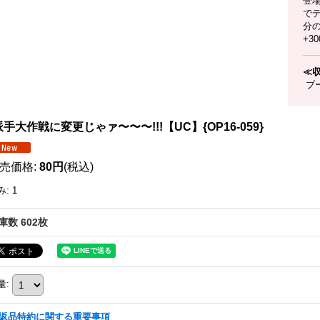
登
で
分
+3
≪
ブー
手大作戦に変更じゃァ〜〜〜!!!【UC】{OP16-059}
売価格
:
80円
(税込)
み
:
1
庫数 602枚
量
:
返品特約に関する重要事項