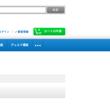
0
カートの中身
ログイン
新規登録
通販
デュエマ通販