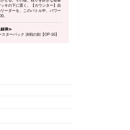
場させる。その後、残りを好きな順番
デッキの下に置く。【カウンター】自
のリーダーを、このバトル中、パワー
000。
収録弾≫
スターパック 決戦の刻【OP-16】