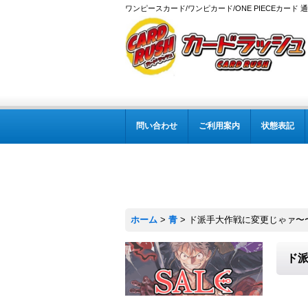
ワンピースカード/ワンピカード/ONE PIECEカード 
問い合わせ
ご利用案内
状態表記
ホーム
>
青
>
ド派手大作戦に変更じゃァ〜〜〜!!
ド派