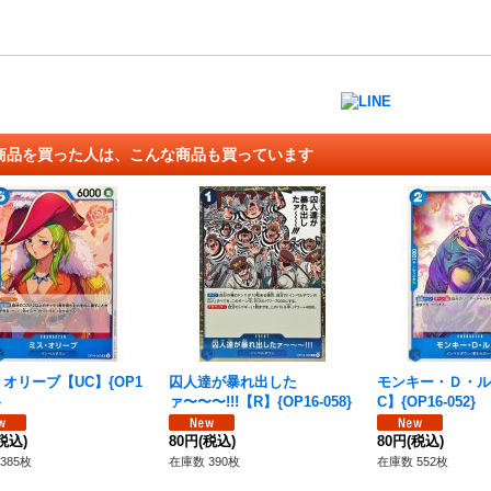
商品を買った人は、こんな商品も買っています
オリーブ【UC】{OP1
囚人達が暴れ出した
モンキー・Ｄ・ル
}
ァ〜〜〜!!!【R】{OP16-058}
C】{OP16-052}
税込)
80円
(税込)
80円
(税込)
385枚
在庫数 390枚
在庫数 552枚