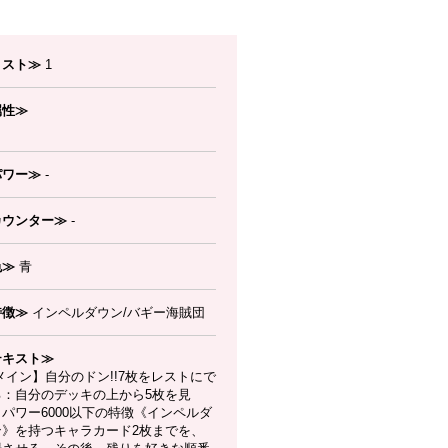
コスト≫
1
属性≫
パワー≫
-
カウンター≫
-
色≫
青
特徴≫
インペルダウン/バギー海賊団
テキスト≫
イン】自分のドン!!7枚をレストにで
る：自分のデッキの上から5枚を見
パワー6000以下の特徴《インペルダ
ン》を持つキャラカード2枚までを、