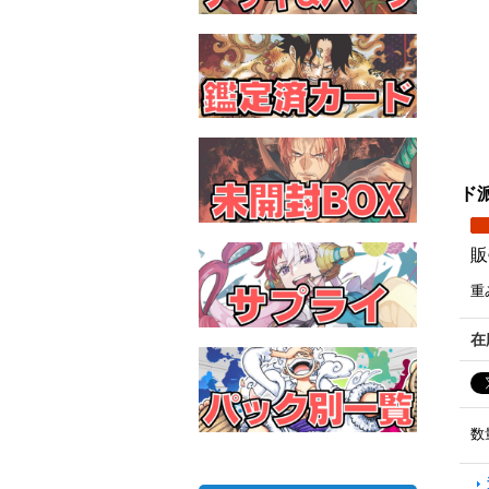
ド派
販
重
在
数