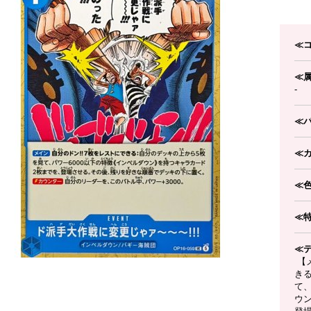
≪
≪
-
≪
≪
≪
≪
≪
【メ
き
て、
ウ