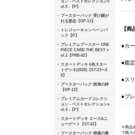
ョン - ベストセレクションv
ol.5 -【P】
ブースターパック 受け継が
れる意志【OP-13】
【商
トレジャーキャンペーンパ
ック【P】
プレミアムブースター ONE
●カ
PIECE CARD THE BEST v
ol.2【PRB-02】
●鑑
スタートデッキ 6色スター
トデッキ(2025)【ST-23〜2
8】
●ス
ブースターパック 師弟の絆
【OP-12】
●プ
プレミアムカードコレクシ
ョン - ベストセレクションv
ol.4 -【P】
スタートデッキ エース&ニ
ューゲート【ST-22】
※商品
で購入
ブースターパック 神速の拳