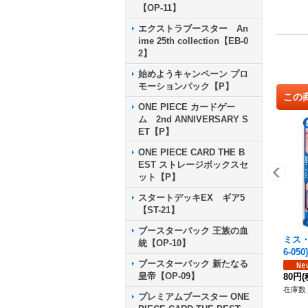
【OP-11】
エクストラブースター An
ime 25th collection【EB-0
2】
始めようキャンペーン プロ
モーションパック【P】
この
ONE PIECE カードゲー
ム 2nd ANNIVERSARY S
ET【P】
ONE PIECE CARD THE B
EST ストレージボックスセ
ット【P】
スタートデッキEX ギア5
【ST-21】
ブースターパック 王族の血
ミス・
統【OP-10】
6-050
ブースターパック 新たなる
皇帝【OP-09】
80円
(
在庫数 
プレミアムブースター ONE