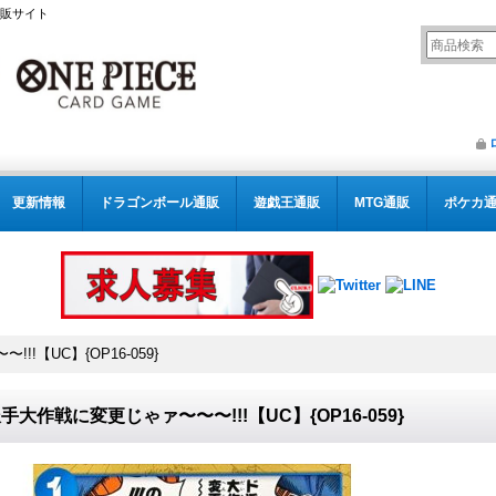
通販サイト
更新情報
ドラゴンボール通販
遊戯王通販
MTG通販
ポケカ
!【UC】{OP16-059}
手大作戦に変更じゃァ〜〜〜!!!【UC】{OP16-059}