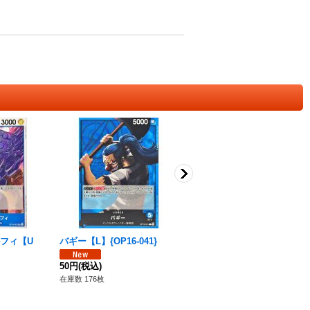
フィ【U
バギー【L】{OP16-041}
ゴムゴムのチャンピオン回転
弾【R】{EB01-028}
50円
(税込)
220円
(税込)
在庫数 176枚
在庫数 218枚