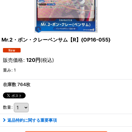
Mr.2・ボン・クレーベンサム【R】{OP16-055}
販売価格
:
120
円
(税込)
重み
:
1
在庫数 764枚
数量
:
返品特約に関する重要事項