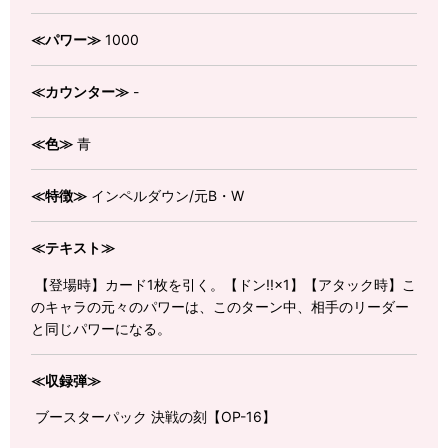
≪パワー≫
1000
≪カウンター≫
-
≪色≫
青
≪特徴≫
インペルダウン/元B・W
≪テキスト≫
【登場時】カード1枚を引く。【ドン!!×1】【アタック時】こ
のキャラの元々のパワーは、このターン中、相手のリーダー
と同じパワーになる。
≪収録弾≫
ブースターパック 決戦の刻【OP-16】