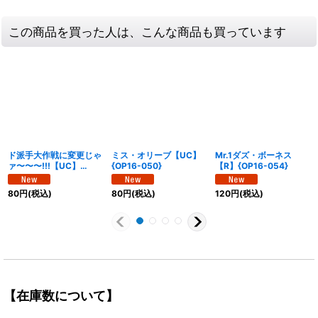
この商品を買った人は、こんな商品も買っています
ド派手大作戦に変更じゃ
ミス・オリーブ【UC】
Mr.1ダズ・ボーネス
ァ〜〜〜!!!【UC】
{OP16-050}
【R】{OP16-054}
{OP16-059}
80
円
(税込)
80
円
(税込)
120
円
(税込)
【在庫数について】