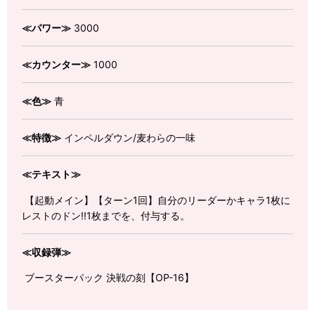
≪パワー≫
3000
≪カウンター≫
1000
≪色≫
青
≪特徴≫
インペルダウン/麦わらの一味
≪テキスト≫
【起動メイン】【ターン1回】自分のリーダーかキャラ1枚に
レストのドン!!1枚までを、付与する。
≪収録弾≫
ブースターパック 決戦の刻【OP-16】