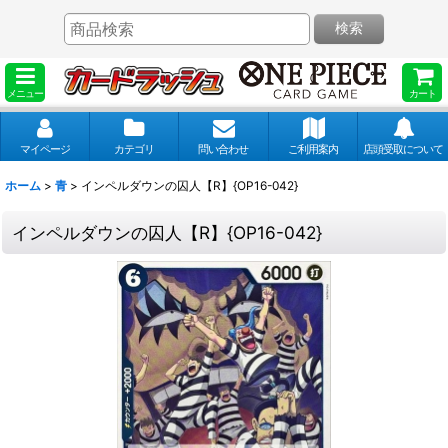
検索
メニュー
カート
マイページ
カテゴリ
問い合わせ
ご利用案内
店頭受取について
ホーム
>
青
>
インペルダウンの囚人【R】{OP16-042}
インペルダウンの囚人【R】{OP16-042}