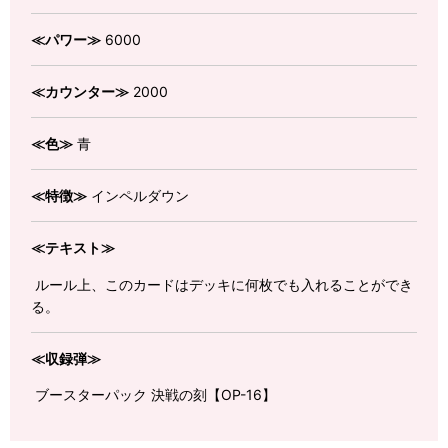
≪パワー≫
6000
≪カウンター≫
2000
≪色≫
青
≪特徴≫
インペルダウン
≪テキスト≫
ルール上、このカードはデッキに何枚でも入れることができ
る。
≪収録弾≫
ブースターパック 決戦の刻【OP-16】