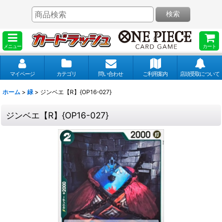
検索
メニュー
カート
マイページ
カテゴリ
問い合わせ
ご利用案内
店頭受取について
ホーム
>
緑
>
ジンベエ【R】{OP16-027}
ジンベエ【R】{OP16-027}