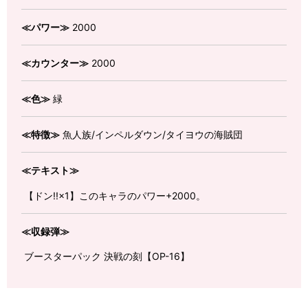
≪パワー≫
2000
≪カウンター≫
2000
≪色≫
緑
≪特徴≫
魚人族/インペルダウン/タイヨウの海賊団
≪テキスト≫
【ドン!!×1】このキャラのパワー+2000。
≪収録弾≫
ブースターパック 決戦の刻【OP-16】