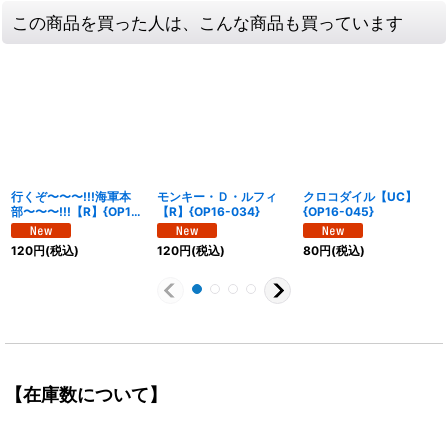
この商品を買った人は、こんな商品も買っています
行くぞ〜〜〜!!!海軍本
モンキー・Ｄ・ルフィ
クロコダイル【UC】
部〜〜〜!!!【R】{OP16-
【R】{OP16-034}
{OP16-045}
038}
120
円
(税込)
120
円
(税込)
80
円
(税込)
【在庫数について】