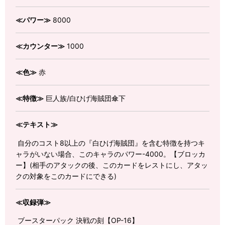
≪パワー≫
8000
≪カウンター≫
1000
≪色≫
赤
≪特徴≫
巨人族/白ひげ海賊団傘下
≪テキスト≫
自分のコスト8以上の『白ひげ海賊団』を含む特徴を持つキ
ャラがいない場合、このキャラのパワー-4000。【ブロッカ
ー】(相手のアタックの後、このカードをレストにし、アタッ
クの対象をこのカードにできる)
≪収録弾≫
ブースターパック 決戦の刻【OP-16】