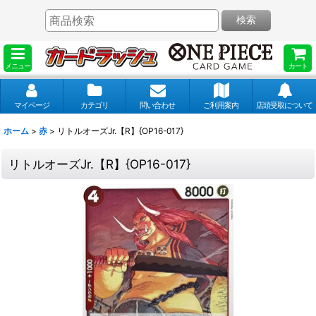
検索
メニュー
カート
マイページ
カテゴリ
問い合わせ
ご利用案内
店頭受取について
ホーム
>
赤
>
リトルオーズJr.【R】{OP16-017}
リトルオーズJr.【R】{OP16-017}