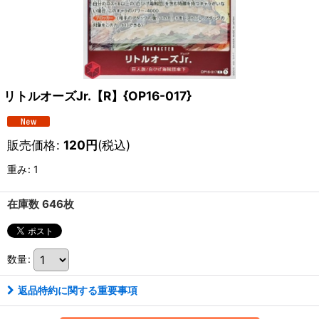
リトルオーズJr.【R】{OP16-017}
販売価格
:
120
円
(税込)
重み
:
1
在庫数 646枚
数量
:
返品特約に関する重要事項