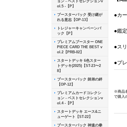
ョン - ベストセレクションv
ol.5 -【P】
●カ
ブースターパック 受け継が
れる意志【OP-13】
トレジャーキャンペーンパ
●鑑
ック【P】
プレミアムブースター ONE
●ス
PIECE CARD THE BEST v
ol.2【PRB-02】
スタートデッキ 6色スター
●プ
トデッキ(2025)【ST-23〜2
8】
ブースターパック 師弟の絆
【OP-12】
※商品
プレミアムカードコレクシ
で購入
ョン - ベストセレクションv
ol.4 -【P】
スタートデッキ エース&ニ
ューゲート【ST-22】
ブースターパック 神速の拳