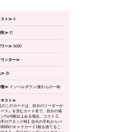
コスト≫
4
属性≫
打
パワー≫
6000
カウンター≫
-
色≫
赤
特徴≫
インペルダウン/麦わらの一味
テキスト≫
札のこのカードは、自分のリーダーが
エース』を含むカード名で、自分の場
ン!!が6枚以上ある場合、コスト-2。
相手のアタック時】自分の手札からパ
8000のキャラカード1枚を捨てるこ