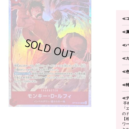
≪
≪
≪
≪
≪
≪
≪
手
『
のド
【
ワー