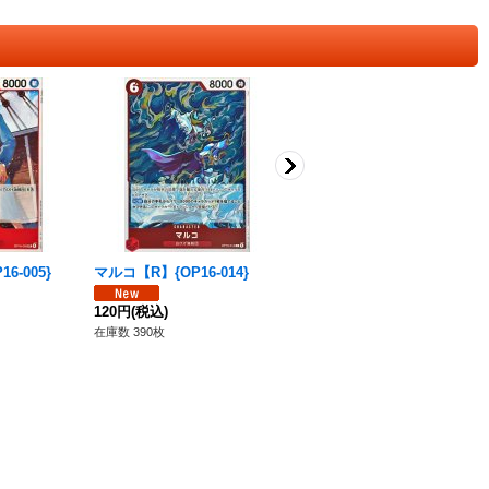
6-005}
マルコ【R】{OP16-014}
ビスタ【R】{OP16-011}
120円
(税込)
180円
(税込)
在庫数 390枚
在庫数 116枚