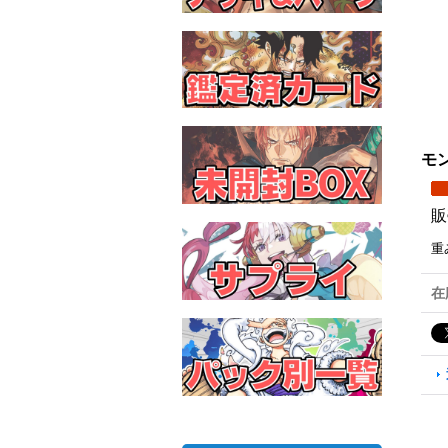
モン
販
重
在