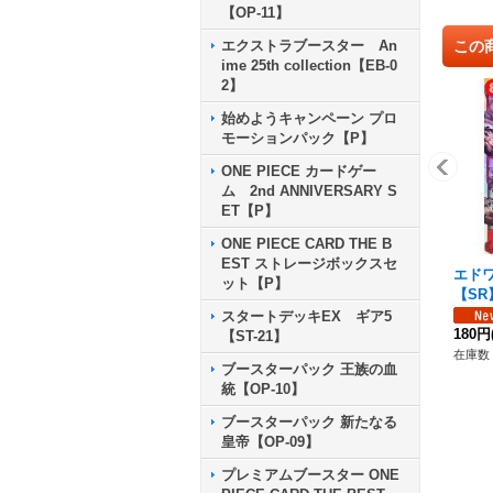
【OP-11】
この
エクストラブースター An
ime 25th collection【EB-0
2】
始めようキャンペーン プロ
モーションパック【P】
ONE PIECE カードゲー
ム 2nd ANNIVERSARY S
ET【P】
ONE PIECE CARD THE B
EST ストレージボックスセ
エド
ット【P】
【SR】
スタートデッキEX ギア5
180円
【ST-21】
在庫数 
ブースターパック 王族の血
統【OP-10】
ブースターパック 新たなる
皇帝【OP-09】
プレミアムブースター ONE