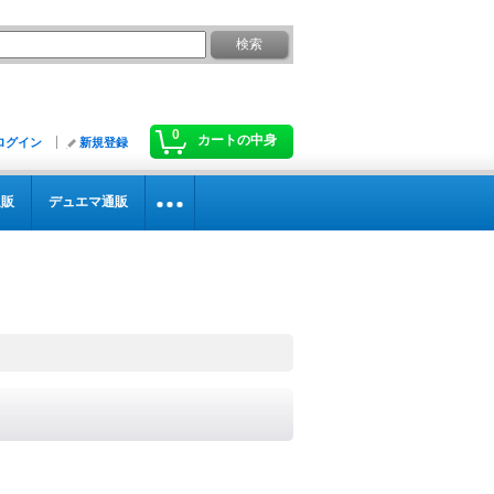
0
カートの中身
ログイン
新規登録
通販
デュエマ通販