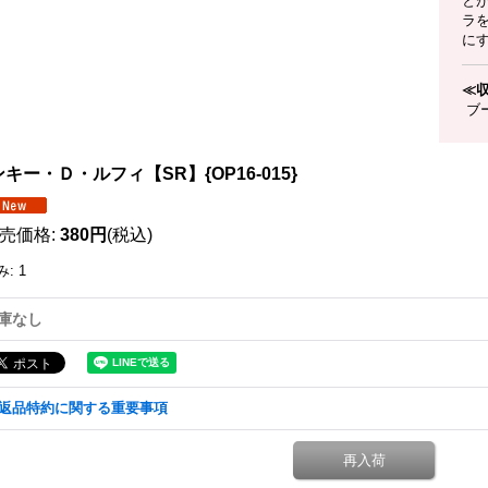
と
ラを
に
≪
ブー
キー・Ｄ・ルフィ【SR】{OP16-015}
売価格
:
380円
(税込)
み
:
1
庫なし
返品特約に関する重要事項
再入荷