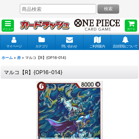
検索
メニュー
カート
マイページ
カテゴリ
問い合わせ
ご利用案内
店頭受取について
ホーム
>
赤
>
マルコ【R】{OP16-014}
マルコ【R】{OP16-014}