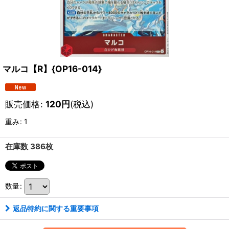
マルコ【R】{OP16-014}
販売価格
:
120
円
(税込)
重み
:
1
在庫数 386枚
数量
:
返品特約に関する重要事項