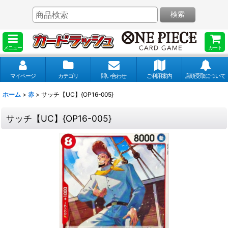
検索
メニュー
カート
マイページ
カテゴリ
問い合わせ
ご利用案内
店頭受取について
ホーム
>
赤
>
サッチ【UC】{OP16-005}
サッチ【UC】{OP16-005}