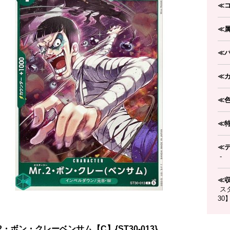
≪
≪
≪
≪
≪
≪
≪
-
≪
スタ
30
.2・ボン・クレーベンサム【C】{ST30-013}