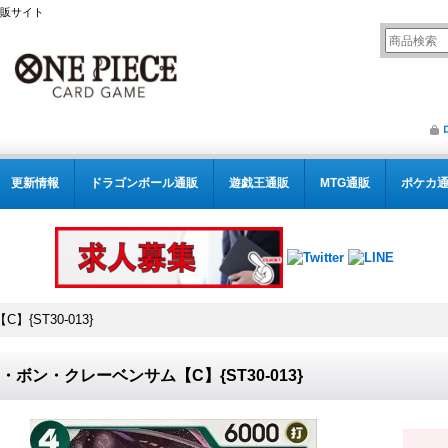
通販サイト
更新情報
ドラゴンボール通販
遊戯王通販
MTG通販
ポケカ
{ST30-013}
.2・ボン・クレーベンサム【C】{ST30-013}