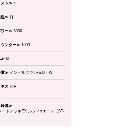
コスト≫
4
属性≫
打
パワー≫
6000
カウンター≫
1000
色≫
緑
特徴≫
インペルダウン/元B・W
テキスト≫
収録弾≫
ートデッキEX ルフィ&エース【ST-
】