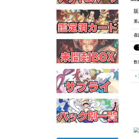
販
重
在
数