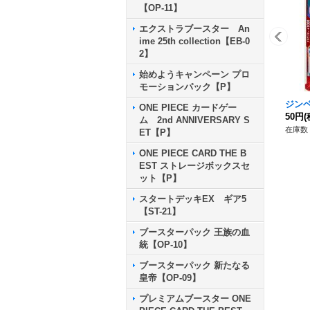
【OP-11】
エクストラブースター An
ime 25th collection【EB-0
2】
始めようキャンペーン プロ
モーションパック【P】
ジンベエ
ONE PIECE カードゲー
50円
(
ム 2nd ANNIVERSARY S
在庫数 
ET【P】
ONE PIECE CARD THE B
EST ストレージボックスセ
ット【P】
スタートデッキEX ギア5
【ST-21】
ブースターパック 王族の血
統【OP-10】
ブースターパック 新たなる
皇帝【OP-09】
プレミアムブースター ONE