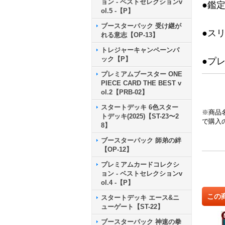
ョン - ベストセレクションv
●鑑
ol.5 -【P】
ブースターパック 受け継が
●ス
れる意志【OP-13】
トレジャーキャンペーンパ
ック【P】
●プ
プレミアムブースター ONE
PIECE CARD THE BEST v
ol.2【PRB-02】
スタートデッキ 6色スター
※商品
トデッキ(2025)【ST-23〜2
で購入
8】
ブースターパック 師弟の絆
【OP-12】
プレミアムカードコレクシ
ョン - ベストセレクションv
ol.4 -【P】
この
スタートデッキ エース&ニ
ューゲート【ST-22】
ブースターパック 神速の拳