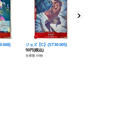
-008}
ジョズ【C】{ST30-005}
バギー【C】{ST30-011}
50円
(税込)
80円
(税込)
在庫数 64枚
在庫数 348枚