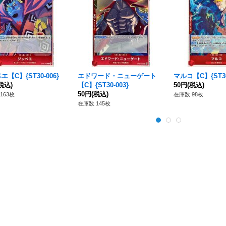
【C】{ST30-006}
エドワード・ニューゲート
マルコ【C】{ST30
税込)
【C】{ST30-003}
50円
(税込)
50円
(税込)
163枚
在庫数 98枚
在庫数 145枚