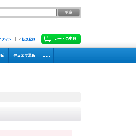
0
カートの中身
ログイン
新規登録
通販
デュエマ通販