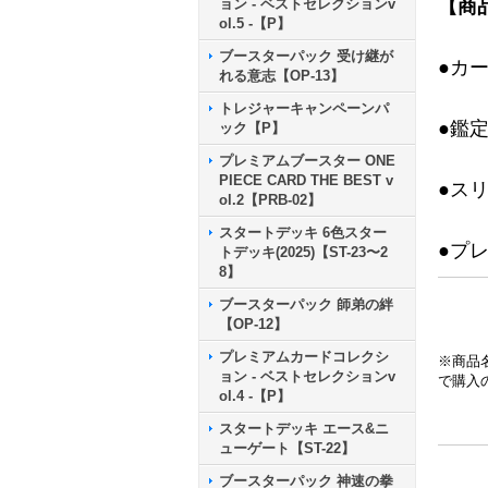
ョン - ベストセレクションv
【商
ol.5 -【P】
ブースターパック 受け継が
●カ
れる意志【OP-13】
トレジャーキャンペーンパ
●鑑
ック【P】
プレミアムブースター ONE
PIECE CARD THE BEST v
●ス
ol.2【PRB-02】
スタートデッキ 6色スター
●プ
トデッキ(2025)【ST-23〜2
8】
ブースターパック 師弟の絆
【OP-12】
プレミアムカードコレクシ
※商品
ョン - ベストセレクションv
で購入
ol.4 -【P】
スタートデッキ エース&ニ
ューゲート【ST-22】
ブースターパック 神速の拳