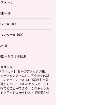
コスト≫
5
属性≫
特
パワー≫
6000
カウンター≫
1000
色≫
赤
特徴≫
白ひげ海賊団
テキスト≫
ブロッカー】(相手のアタックの後、
のカードをレストにし、アタックの対
をこのカードにできる)【KO時】自分
札からパワー6000のキャラカード1
を捨てることができる：このキャラカ
ドをトラッシュからレストで登場させ
。