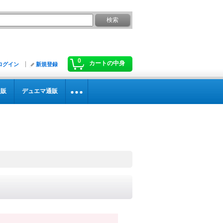
0
カートの中身
ログイン
新規登録
通販
デュエマ通販