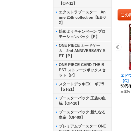
【OP-11】
エクストラブースター An
この
ime 25th collection【EB-0
2】
始めようキャンペーン プロ
モーションパック【P】
ONE PIECE カードゲー
ム 2nd ANNIVERSARY S
ET【P】
ONE PIECE CARD THE B
EST ストレージボックスセ
ット【P】
エド
【C】{
スタートデッキEX ギア5
50円
(
【ST-21】
在庫数 
ブースターパック 王族の血
統【OP-10】
ブースターパック 新たなる
皇帝【OP-09】
プレミアムブースター ONE