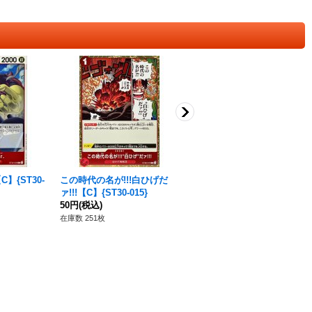
】{ST30-
この時代の名が!!!白ひげだ
無茶ばっかりしやがって!!!
ァ!!!【C】{ST30-015}
【C】{ST30-017}
50円
(税込)
50円
(税込)
在庫数 251枚
在庫数 253枚