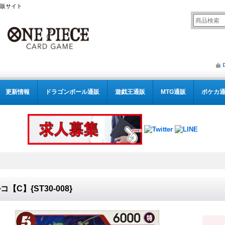
通販サイト
更新情報
ドラゴンボール通販
遊戯王通販
MTG通販
ポケカ
コ【C】{ST30-008}