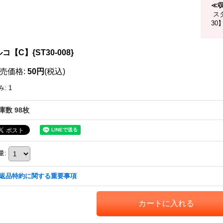
≪
スタ
30
コ【C】{ST30-008}
売価格
:
50円
(税込)
み
:
1
庫数 98枚
量
:
返品特約に関する重要事項