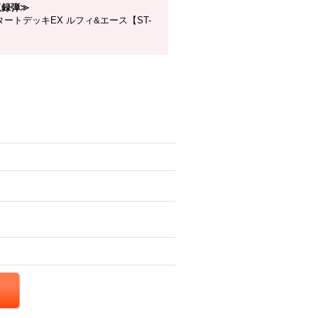
収録弾≫
ートデッキEX ルフィ&エース【ST-
】