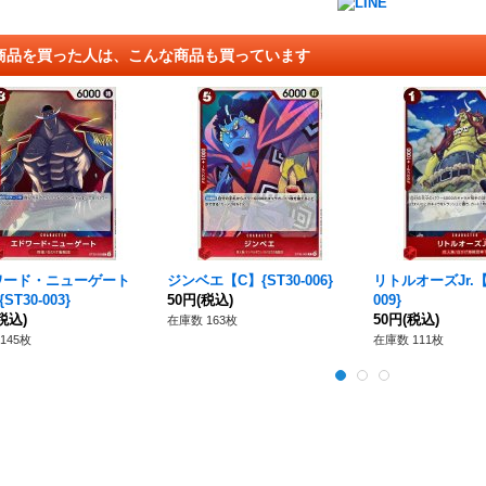
商品を買った人は、こんな商品も買っています
ワード・ニューゲート
ジンベエ【C】{ST30-006}
リトルオーズJr.【C
ST30-003}
50円
(税込)
009}
税込)
50円
(税込)
在庫数 163枚
145枚
在庫数 111枚