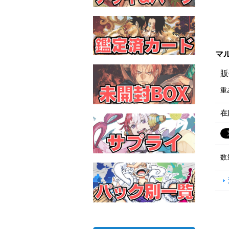
マル
販
重
在
数