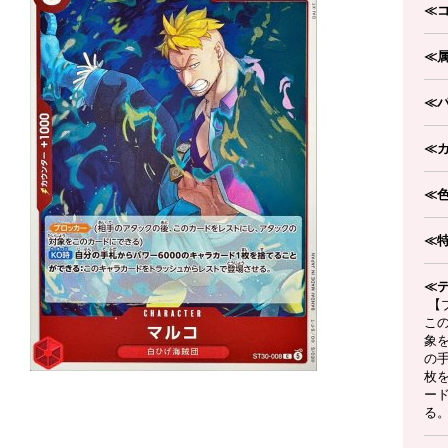
≪
≪
≪
≪
≪
≪
≪
【
こ
象
の手
枚
ー
る