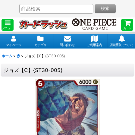
検索
メニュー
カート
マイページ
カテゴリ
問い合わせ
ご利用案内
店頭受取について
ホーム
>
赤
>
ジョズ【C】{ST30-005}
ジョズ【C】{ST30-005}