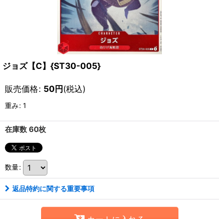
ジョズ【C】{ST30-005}
販売価格
:
50
円
(税込)
重み
:
1
在庫数 60枚
数量
:
返品特約に関する重要事項