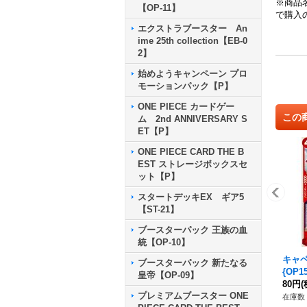
※商品
【OP-11】
で購入
エクストラブースター An
ime 25th collection【EB-0
2】
始めようキャンペーン プロ
モーションパック【P】
ONE PIECE カードゲー
この
ム 2nd ANNIVERSARY S
ET【P】
ONE PIECE CARD THE B
EST ストレージボックスセ
ット【P】
スタートデッキEX ギア5
【ST-21】
ブースターパック 王族の血
統【OP-10】
キャ
ブースターパック 新たなる
{OP15
皇帝【OP-09】
80円
(
プレミアムブースター ONE
在庫数 