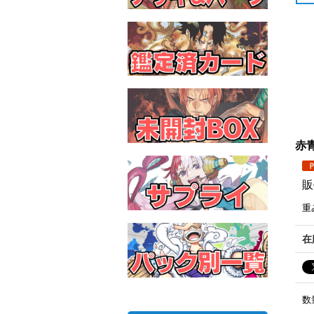
赤青
販
重
在
数