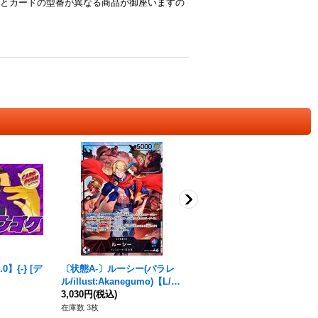
とカードの型番が異なる商品が御座いますの
】{-} [デ
〔状態A-〕ルーシー(パラレ
〔状態A-〕トラファルガー・
ル/illust:Akanegumo)【L/
ロー【SR】{ST10-010}
P】{OP15-002}
3,030円
(税込)
160円
(税込)
在庫数 3枚
在庫数 16枚