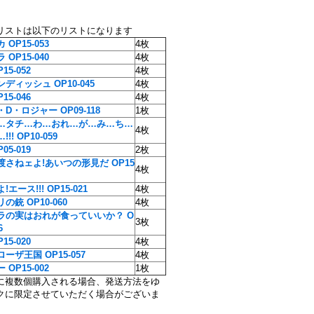
リストは以下のリストになります
OP15-053
4枚
OP15-040
4枚
15-052
4枚
ディッシュ OP10-045
4枚
15-046
4枚
D・ロジャー OP09-118
1枚
…タチ…わ…おれ…が…み…ち…
4枚
!! OP10-059
05-019
2枚
渡さねェよ!あいつの形見だ OP15
4枚
エース!!! OP15-021
4枚
の銃 OP10-060
4枚
ラの実はおれが食っていいか？ O
3枚
6
15-020
4枚
ーザ王国 OP15-057
4枚
OP15-002
1枚
に複数個購入される場合、発送方法をゆ
クに限定させていただく場合がございま