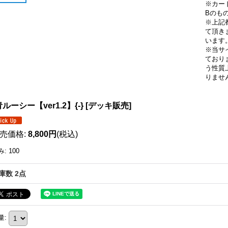
※カー
Bのも
※上記
て頂き
います
※当サ
ており
う性質
りませ
ルーシー【ver1.2】{-} [デッキ販売]
売価格
:
8,800円
(税込)
み
:
100
庫数 2点
量
: