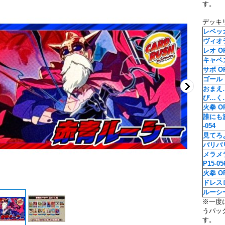
す。
デッキ
レベッカ 
ヴィオラ 
レオ OP
キャベン
サボ OP
ゴール・
おまえ
び…く…!
火拳 OP
誰にも
-054
見てろよ!
バリバリ
メラメ
P15-05
火拳 OP
ドレスロ
ルーシー 
※一度
うパッ
す。