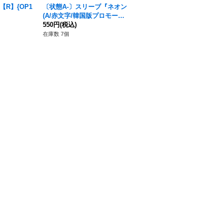
【R】{OP1
〔状態A-〕スリーブ『ネオン
サボ(foil仕様/カラー版)
(A/赤文字/韓国版プロモーシ
【C】{ST13-007}
ョンスリーブ)』10枚【サプ
550円
(税込)
80円
(税込)
ライ】{-}
在庫数 7個
在庫数 176枚