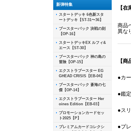
新弾特集
【在
スタートデッキ 6色新スタ
ートデッキ【ST-31〜36】
商品
ブースターパック 決戦の刻
異な
【OP-16】
スタートデッキEX ルフィ&
エース【ST-30】
ブースターパック 神の島の
【商
冒険【OP-15】
エクストラブースター EG
GHEAD CRISIS【EB-04】
●カ
ブースターパック 蒼海の七
傑【OP-14】
●鑑
エクストラブースター Her
oines Edition【EB-03】
●ス
プロモーションカードセッ
ト2025【P】
●プ
プレミアムカードコレクシ