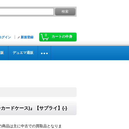
0
カートの中身
ログイン
新規登録
通販
デュエマ通販
カードケース)』【サプライ】{-}
の商品は主に中古での買取品となりま