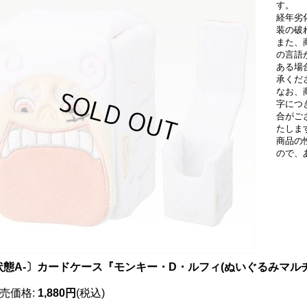
す。
経年劣
装の破
また、
の言語
ある場
承くだ
なお、
字につ
合がご
たしま
商品の
ので、
状態A-〕カードケース『モンキー・D・ルフィ(ぬいぐるみマルチ
売価格
:
1,880円
(税込)