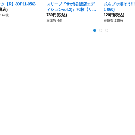
ク【R】{OP11-056}
スリーブ『サボ(公認店エデ
式をブッ壊そう!!!
税込)
ィションvol.2)』70枚【サプ
1-060}
ライ】{-}
780円
(税込)
120円
(税込)
147枚
在庫数 4個
在庫数 235枚