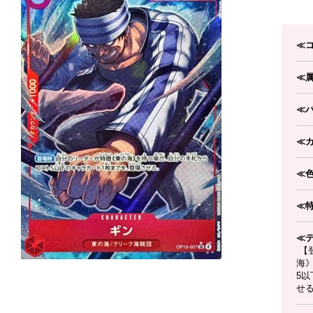
≪
≪
≪
≪
≪
≪
≪
【
海
5
せ