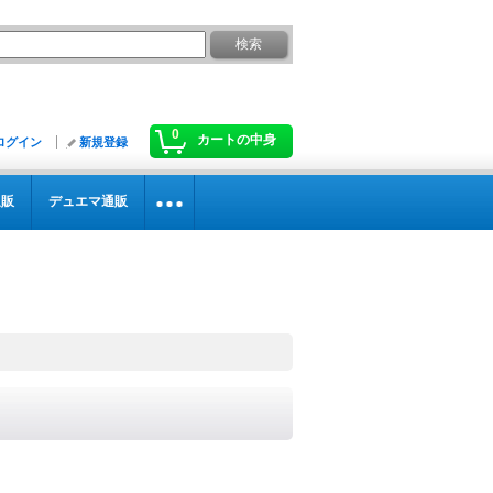
0
カートの中身
ログイン
新規登録
通販
デュエマ通販