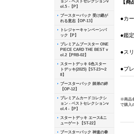
ョン - ベストセレクションv
【商
ol.5 -【P】
ブースターパック 受け継が
●カ
れる意志【OP-13】
トレジャーキャンペーンパ
●鑑
ック【P】
プレミアムブースター ONE
PIECE CARD THE BEST v
●ス
ol.2【PRB-02】
スタートデッキ 6色スター
●プ
トデッキ(2025)【ST-23〜2
8】
ブースターパック 師弟の絆
【OP-12】
プレミアムカードコレクシ
※商品
ョン - ベストセレクションv
で購入
ol.4 -【P】
スタートデッキ エース&ニ
ューゲート【ST-22】
ブースターパック 神速の拳