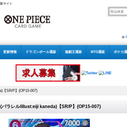
通販サイト
更新情報
ドラゴンボール通販
遊戯王通販
MTG通販
ポケカ
da)【SR/P】{OP15-007}
パラレル/illust:eiji kaneda)【SR/P】{OP15-007}