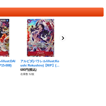
lust:DAI
アルビダ(パラレル/illust:Ko
〔状態A-〕-Live Action Edit
15-008}
ushi Rokushiro)【R/P】{O
ion-プレミアムカードコレク
P15-003}
680円
(税込)
ション【未開封BOX】{-}
7,780円
(税込)
在庫数 52枚
在庫数 4個