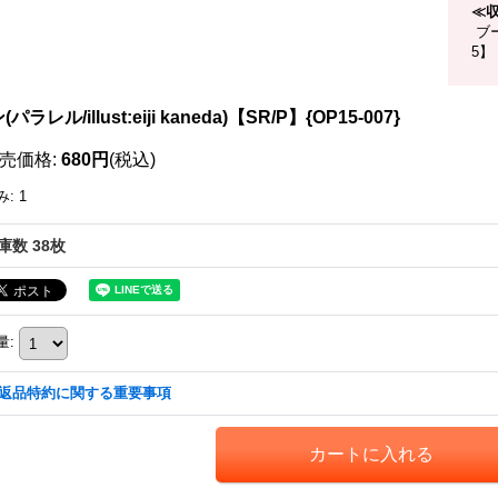
≪
ブー
5】
パラレル/illust:eiji kaneda)【SR/P】{OP15-007}
売価格
:
680円
(税込)
み
:
1
庫数 38枚
量
:
返品特約に関する重要事項