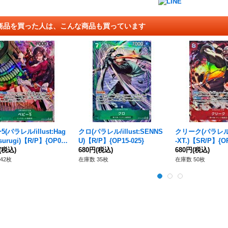
商品を買った人は、こんな商品も買っています
(パラレル/illust:Hag
クロ(パラレル/illust:SENNS
クリーク(パラレル/il
Tsurugi)【R/P】{OP05-
U)【R/P】{OP15-025}
-XT.)【SR/P】{OP
(税込)
680円
(税込)
680円
(税込)
42枚
在庫数 35枚
在庫数 50枚