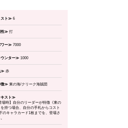
コスト≫
6
属性≫
打
パワー≫
7000
カウンター≫
1000
色≫
赤
特徴≫
東の海/クリーク海賊団
テキスト≫
登場時】自分のリーダーが特徴《東の
》を持つ場合、自分の手札からコスト
以下のキャラカード1枚までを、登場さ
る。