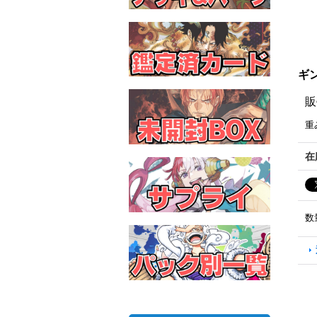
ギン(
販
重
在
数