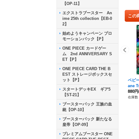
【OP-11】
エクストラブースター An
この
ime 25th collection【EB-0
2】
始めようキャンペーン プロ
モーションパック【P】
ONE PIECE カードゲー
ム 2nd ANNIVERSARY S
ET【P】
ONE PIECE CARD THE B
EST ストレージボックスセ
ット【P】
ベビー5
ane 
スタートデッキEX ギア5
034}
880円
【ST-21】
在庫数 
ブースターパック 王族の血
統【OP-10】
ブースターパック 新たなる
皇帝【OP-09】
プレミアムブースター ONE