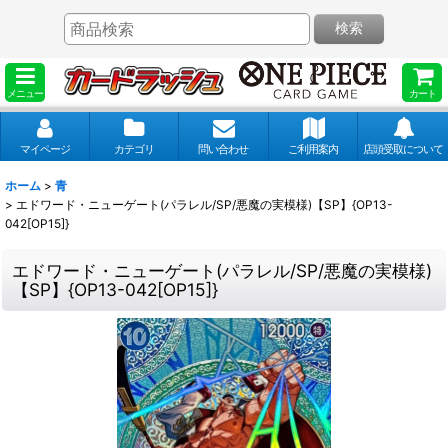
検索
メニュー
カート
マイページ
カテゴリ
問い合わせ
ご利用案内
店頭受取について
ホーム
>
青
>
エドワード・ニューゲート(パラレル/SP/悪魔の実模様)【SP】{OP13-
042[OP15]}
エドワード・ニューゲート(パラレル/SP/悪魔の実模様)
【SP】{OP13-042[OP15]}