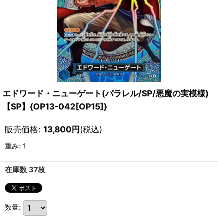
エドワード・ニューゲート(パラレル/SP/悪魔の実模様)
【SP】{OP13-042[OP15]}
販売価格
:
13,800
円
(税込)
重み
:
1
在庫数 37枚
数量
: