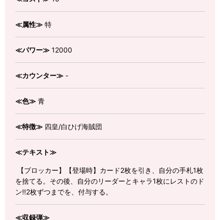
≪属性≫
特
≪パワー≫
12000
≪カウンター≫
-
≪色≫
青
≪特徴≫
四皇/白ひげ海賊団
≪テキスト≫
【ブロッカー】【登場時】カード2枚を引き、自分の手札1枚
を捨てる。その後、自分のリーダーとキャラ1枚にレストのド
ン!!2枚ずつまでを、付与する。
≪収録弾≫