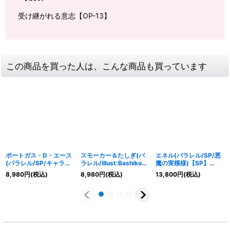
受け継がれる意志【OP-13】
この商品を買った人は、こんな商品も買っています
ポートガス・D・エース
スモーカー＆たしぎ(パ
エネル(パラレル/SP/悪
(パラレル/SP/キャラ背
ラレル/illust:Bashikou)
魔の実模様)【SP】
景)【SP】{EB02-
【SP】{EB04-003}
{EB02-052[OP15]}
8,980
円
(税込)
8,980
円
(税込)
13,800
円
(税込)
028[OP13]}