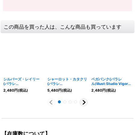
この商品を買った人は、こんな商品も買っています
シルバーズ・レイリー
シャーロット・カタクリ
ベガパンク(パラレ
(パラレ
(パラレ
ル/illust:Studio Vigor
ル/illust:Anderson)
ル/illust:Anderson)
Co.Ltd)【L/P】{OP07-
2,480
円
(税込)
5,480
円
(税込)
2,480
円
(税込)
【L/P】{OP12-001}
【L/P】{OP03-099}
097}
【在庫数について】