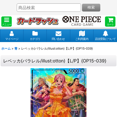
検索
メニュー
カート
マイページ
カテゴリ
問い合わせ
ご利用案内
店頭受取について
ホーム
>
青
>
レベッカ(パラレル/illust:otton)【L/P】{OP15-039}
レベッカ(パラレル/illust:otton)【L/P】{OP15-039}