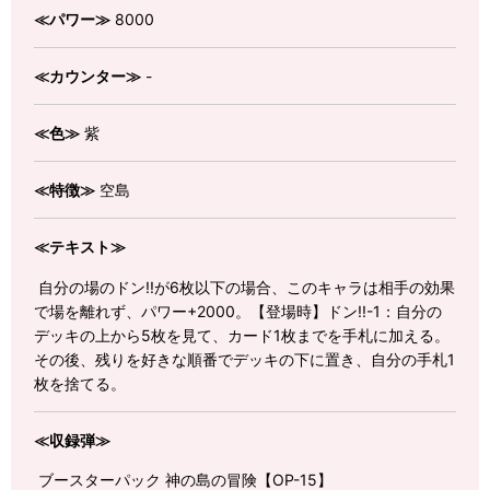
≪パワー≫
8000
≪カウンター≫
-
≪色≫
紫
≪特徴≫
空島
≪テキスト≫
自分の場のドン!!が6枚以下の場合、このキャラは相手の効果
で場を離れず、パワー+2000。【登場時】ドン!!-1：自分の
デッキの上から5枚を見て、カード1枚までを手札に加える。
その後、残りを好きな順番でデッキの下に置き、自分の手札1
枚を捨てる。
≪収録弾≫
ブースターパック 神の島の冒険【OP-15】