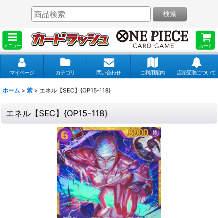
検索
メニュー
カート
マイページ
カテゴリ
問い合わせ
ご利用案内
店頭受取について
ホーム
>
紫
>
エネル【SEC】{OP15-118}
エネル【SEC】{OP15-118}