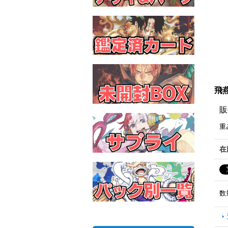
飛燕
販
重
在
数