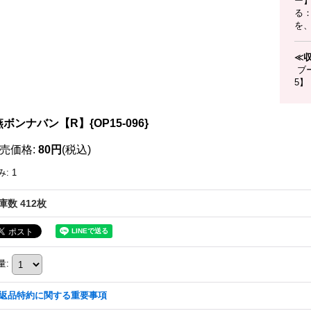
ー
る
を、
≪
ブー
5】
ボンナバン【R】{OP15-096}
売価格
:
80円
(税込)
み
:
1
庫数 412枚
量
:
返品特約に関する重要事項