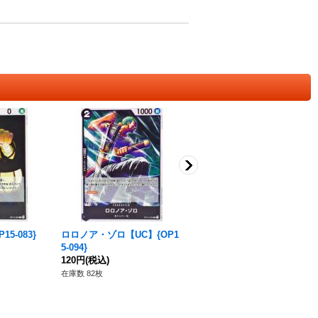
5-083}
ロロノア・ゾロ【UC】{OP1
ブルック【L】{OP15-022}
5-094}
50円
(税込)
120円
(税込)
在庫数 45枚
在庫数 82枚