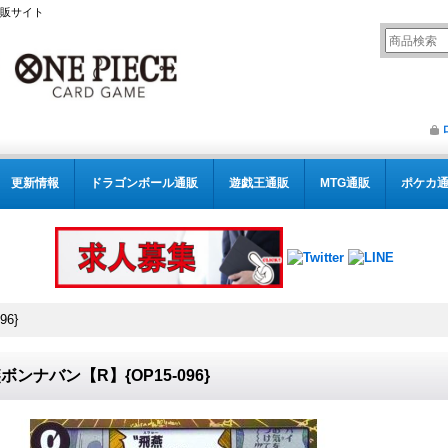
通販サイト
更新情報
ドラゴンボール通販
遊戯王通販
MTG通販
ポケカ
6}
ボンナバン【R】{OP15-096}