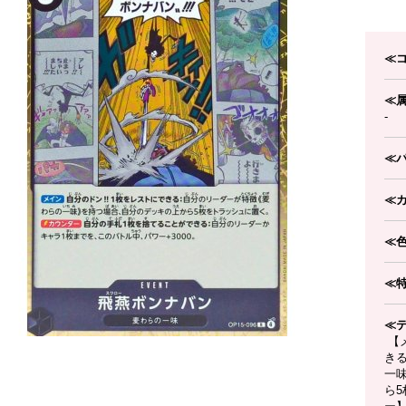
≪
≪
-
≪
≪
≪
≪
≪
【メ
き
一
ら