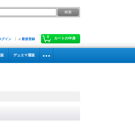
0
カートの中身
ログイン
新規登録
通販
デュエマ通販