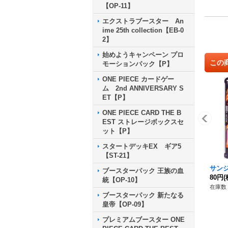
【OP-11】
エクストラブースター An
ime 25th collection【EB-0
2】
始めようキャンペーン プロ
この
モーションパック【P】
ONE PIECE カードゲー
ム 2nd ANNIVERSARY S
ET【P】
ONE PIECE CARD THE B
EST ストレージボックスセ
ット【P】
スタートデッキEX ギア5
【ST-21】
サンジ【
ブースターパック 王族の血
80円
(
統【OP-10】
在庫数 
ブースターパック 新たなる
皇帝【OP-09】
プレミアムブースター ONE