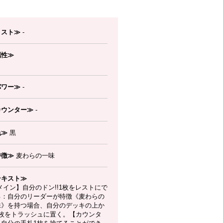
コスト≫
-
属性≫
パワー≫
-
カウンター≫
-
色≫
黒
特徴≫
麦わらの一味
テキスト≫
イン】自分のドン!!1枚をレストにで
る：自分のリーダーが特徴《麦わらの
味》を持つ場合、自分のデッキの上か
5枚をトラッシュに置く。【カウンタ