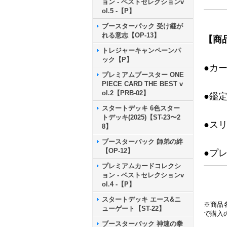
ョン - ベストセレクションv
ol.5 -【P】
ブースターパック 受け継が
れる意志【OP-13】
【商
トレジャーキャンペーンパ
ック【P】
●カ
プレミアムブースター ONE
PIECE CARD THE BEST v
ol.2【PRB-02】
●鑑
スタートデッキ 6色スター
トデッキ(2025)【ST-23〜2
●ス
8】
ブースターパック 師弟の絆
【OP-12】
●プ
プレミアムカードコレクシ
ョン - ベストセレクションv
ol.4 -【P】
スタートデッキ エース&ニ
※商品
ューゲート【ST-22】
で購入
ブースターパック 神速の拳