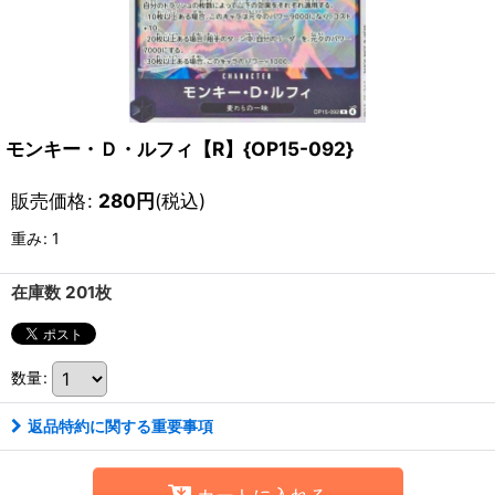
モンキー・Ｄ・ルフィ【R】{OP15-092}
販売価格
:
280
円
(税込)
重み
:
1
在庫数 201枚
数量
:
返品特約に関する重要事項