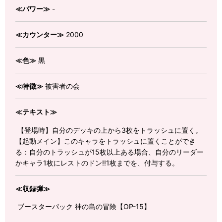
≪パワー≫
-
≪カウンター≫
2000
≪色≫
黒
≪特徴≫
被害者の会
≪テキスト≫
【登場時】自分のデッキの上から3枚をトラッシュに置く。
【起動メイン】このキャラをトラッシュに置くことができ
る：自分のトラッシュが15枚以上ある場合、自分のリーダー
かキャラ1枚にレストのドン!!1枚までを、付与する。
≪収録弾≫
ブースターパック 神の島の冒険【OP-15】