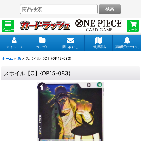
検索
メニュー
カート
マイページ
カテゴリ
問い合わせ
ご利用案内
店頭受取について
ホーム
>
黒
>
スポイル【C】{OP15-083}
スポイル【C】{OP15-083}