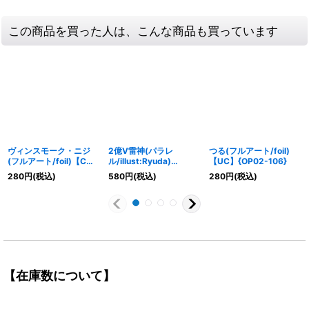
この商品を買った人は、こんな商品も買っています
ヴィンスモーク・ニジ
2億V雷神(パラレ
つる(フルアート/foil)
(フルアート/foil)【C】
ル/illust:Ryuda)
【UC】{OP02-106}
{OP06-064}
【R/P】{OP05-115}
280
円
(税込)
580
円
(税込)
280
円
(税込)
【在庫数について】