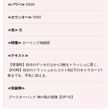
≪パワー≫
5000
≪カウンター≫
1000
≪色≫
黒
≪特徴≫
ローリング海賊団
≪テキスト≫
【登場時】自分のデッキの上から3枚をトラッシュに置く。
【KO時】自分のトラッシュからコスト8以下のキャラカード1
枚までを、手札に加える。
≪収録弾≫
ブースターパック 神の島の冒険【OP-15】