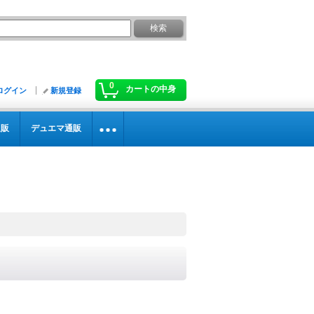
0
カートの中身
ログイン
新規登録
通販
デュエマ通販