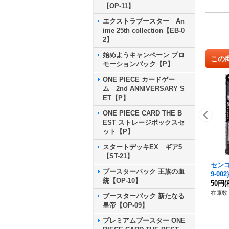
【OP-11】
エクストラブースター An
ime 25th collection【EB-0
2】
始めようキャンペーン プロ
この
モーションパック【P】
ONE PIECE カードゲー
ム 2nd ANNIVERSARY S
ET【P】
ONE PIECE CARD THE B
EST ストレージボックスセ
ット【P】
スタートデッキEX ギア5
【ST-21】
センゴク
ブースターパック 王族の血
9-002
統【OP-10】
50円
(
在庫数 
ブースターパック 新たなる
皇帝【OP-09】
プレミアムブースター ONE