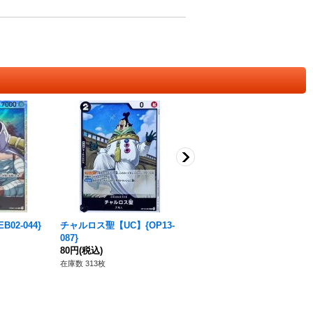
02-044}
チャルロス聖【UC】{OP13-
ドンキホーテ・ドフラミンゴ
087}
【R】{PRB02-011}
80円
(税込)
120円
(税込)
在庫数 313枚
在庫数 259枚