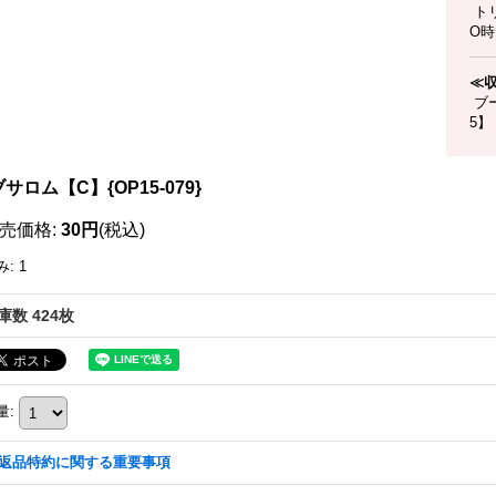
ト
O
≪
ブー
5】
サロム【C】{OP15-079}
売価格
:
30円
(税込)
み
:
1
庫数 424枚
量
:
返品特約に関する重要事項