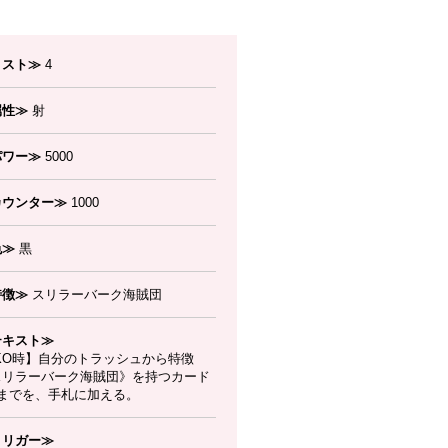
コスト≫
4
属性≫
射
パワー≫
5000
カウンター≫
1000
色≫
黒
特徴≫
スリラーバーク海賊団
テキスト≫
KO時】自分のトラッシュから特徴
スリラーバーク海賊団》を持つカード
枚までを、手札に加える。
トリガー≫