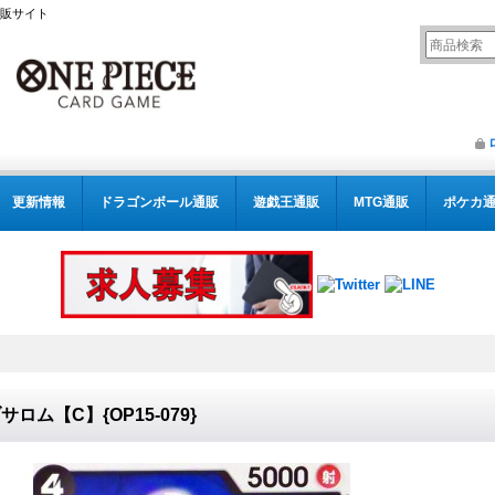
通販サイト
更新情報
ドラゴンボール通販
遊戯王通販
MTG通販
ポケカ
サロム【C】{OP15-079}