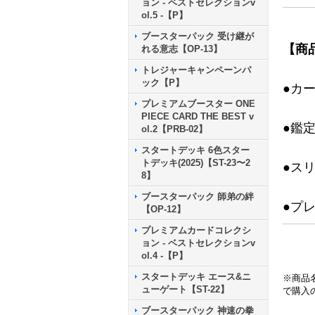
ョン - ベストセレクションv
ol.5 -【P】
ブースターパック 受け継が
【商
れる意志【OP-13】
トレジャーキャンペーンパ
ック【P】
●カ
プレミアムブースター ONE
PIECE CARD THE BEST v
●鑑
ol.2【PRB-02】
スタートデッキ 6色スター
トデッキ(2025)【ST-23〜2
●ス
8】
ブースターパック 師弟の絆
●プ
【OP-12】
プレミアムカードコレクシ
ョン - ベストセレクションv
ol.4 -【P】
スタートデッキ エース&ニ
※商品
ューゲート【ST-22】
で購入
ブースターパック 神速の拳