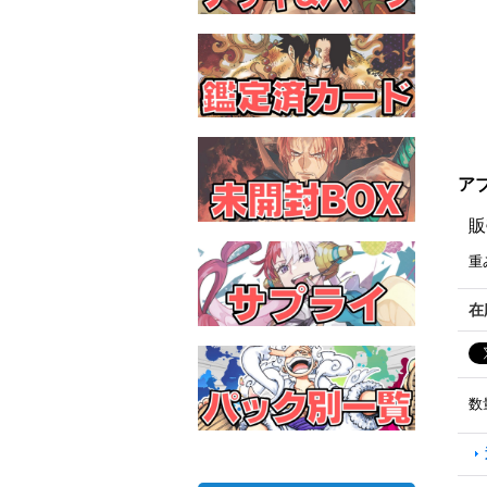
アブ
販
重
在
数