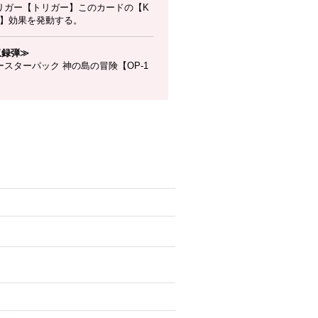
リガー【トリガー】このカードの【K
時】効果を発動する。
収録弾≫
スターパック 神の島の冒険【OP-1