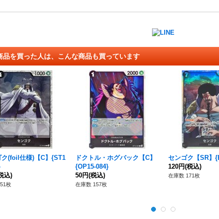
商品を買った人は、こんな商品も買っています
(foil仕様)【C】{ST1
ドクトル・ホグバック【C】
センゴク【SR】{EB
}
{OP15-084}
120円
(税込)
税込)
50円
(税込)
在庫数 171枚
51枚
在庫数 157枚