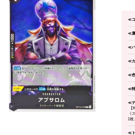
≪
≪
≪
≪
≪
≪
≪
【
《
1
≪